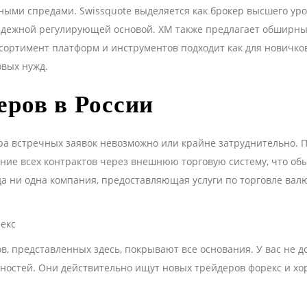
ными спредами. Swissquote выделяется как брокер высшего ур
дежной регулирующей основой. XM также предлагает обширны
ссортимент платформ и инструментов подходит как для новичков,
вых нужд.
еров в России
а встречных заявок невозможно или крайне затруднительно. П
ение всех контрактов через внешнюю торговую систему, что о
а ни одна компания, предоставляющая услуги по торговле валю
ов, представленных здесь, покрывают все основания. У вас не 
ностей. Они действительно ищут новых трейдеров форекс и 