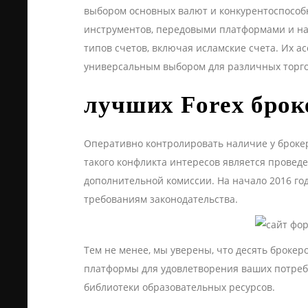
выбором основных валют и конкурентоспособ
инструментов, передовыми платформами и на
типов счетов, включая исламские счета. Их а
универсальным выбором для различных торго
лучших Forex брок
Оперативно контролировать наличие у брокер
такого конфликта интересов является провед
дополнительной комиссии. На начало 2016 год
требованиям законодательства.
Тем не менее, мы уверены, что десять брокер
платформы для удовлетворения ваших потреб
библиотеки образовательных ресурсов.