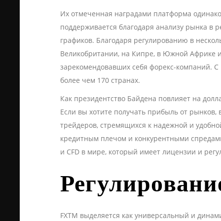
Их отмеченная наградами платформа одинаков
поддерживается благодаря анализу рынка в р
графиков. Благодаря регулированию в нескол
Великобритании, на Кипре, в Южной Африке и н
зарекомендовавших себя форекс-компаний. С 
более чем 170 странах.
Как президентство Байдена повлияет на долла
Если вы хотите получать прибыль от рынков,
трейдеров, стремящихся к надежной и удобн
кредитным плечом и конкурентными спредами,
и CFD в мире, который имеет лицензии и регу
Регулировани
FXTM выделяется как универсальный и динам