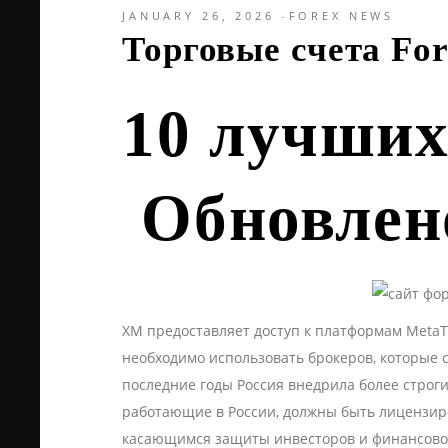
JANUARY 26, 2026
FOREX NEWS
Торговые счета For
10 лучших
️ Обновлен
XM предоставляет доступ к платформам MetaTr
необходимо использовать брокеров, которые 
последние годы Россия внедрила более строг
работающие в России, должны быть лицензиро
касающимся защиты инвесторов и финансово