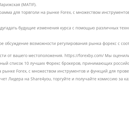
 Парижская (MATIF).
амма для торвголи на рынке Forex, с множеством инструменто
едугадать будущие изменения курса с помощью различных техн
ое обсуждение возможности регулирования рынка форекс с со
сти от вашего местоположения.
https://forexby.com/
Мы оценили 
ный список 10 лучших Форекс брокеров, принимающих российс
 рынке Forex, с множеством инструментов и функций для прове
счет Лидера на Share4you, торгуйте и получайте комиссию за к