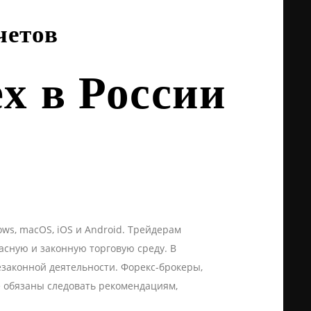
четов
x в России
ows, macOS, iOS и Android. Трейдерам
асную и законную торговую среду. В
законной деятельности. Форекс-брокеры,
е обязаны следовать рекомендациям,