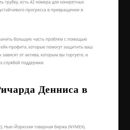
ь трубку, есть 42 номера для конкретных
я устойчивого прогресса в превращении в
странить большую часть проблем с помощью
 тейк-профита, которые помогут защитить ваш
зависят от актива, которым вы торгуете, и
их службой поддержки.
 Ричарда Денниса в
, Нью-Йоркская товарная биржа (NYMEX),