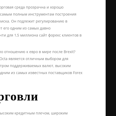
орговая среда прозрачна и хорошо
о, самым полным инструментам построения
риска. Он подлежит регулированию в
ет его одним из самых давно
чти для 1,5 миллиона
сайт форекс
клиентов в
по отношению к евро в мире после Brexit?
 Octa является отличным выбором для
ктром поддерживаемых валют, высоким
одним из самых известных поставщиков Forex
рговли
 высоким кредитным плечом, широким