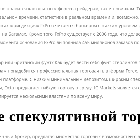
о нравится как опытным форекс-трейдерам, так и новичкам. Т
еальном времени, статистике в реальном времени и, возможн
ьких юрисдикциях FxPro считается брокером с низким уровнем 
а Багамах. Кроме того, FxPro существует с 2006 года, что дела
момента основания FxPro выполнила 455 миллионов заказов по
р или британский фунт? Как будет вести себя фунт стерлингов 
 вам понадобится профессиональная торговая платформа Forex.
ой платформе. С низким минимальным депозитом, широким спе
 Octa предлагает гибкую торговую среду. IC Markets является 
лируется несколькими властями по всему миру.
е спекулятивной то
ичный брокер, предлагая множество торговых возможностей с