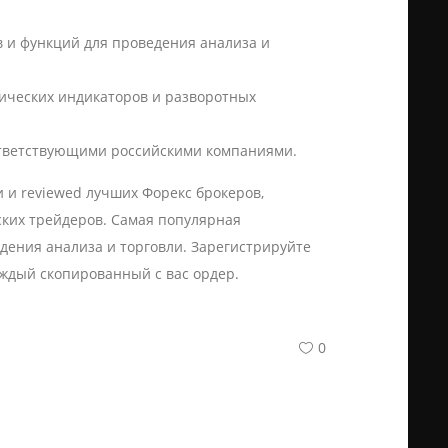
в и функций для проведения анализа и
ических индикаторов и разворотных
ответствующими российскими компаниями.
и reviewed лучших Форекс брокеров,
ких трейдеров. Самая популярная
дения анализа и торговли. Зарегистрируйте
аждый скопированный с вас ордер.
0