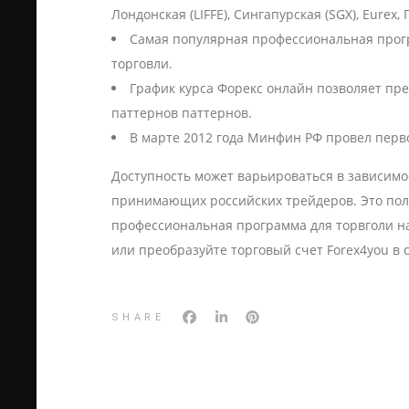
Лондонская (LIFFE), Сингапурская (SGX), Eurex,
Самая популярная профессиональная прогр
торговли.
График курса Форекс онлайн позволяет пр
паттернов паттернов.
В марте 2012 года Минфин РФ провел перв
Доступность может варьироваться в зависимо
принимающих российских трейдеров. Это пол
профессиональная программа для торвголи на
или преобразуйте торговый счет Forex4you в 
SHARE