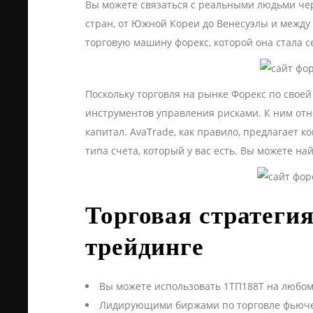
Вы можете связаться с реальными людьми чере
стран, от Южной Кореи до Венесуэлы и между 
торговую машину форекс, которой она стала с
Поскольку торговля на рынке Форекс по свое
инструментов управления рисками. К ним отн
капитал. AvaTrade, как правило, предлагает 
типа счета, который у вас есть. Вы можете н
Торговая стратегия
трейдинге
Вы можете использовать 1ТП188Т на любом 
Лидирующими биржами по торговле фьючер