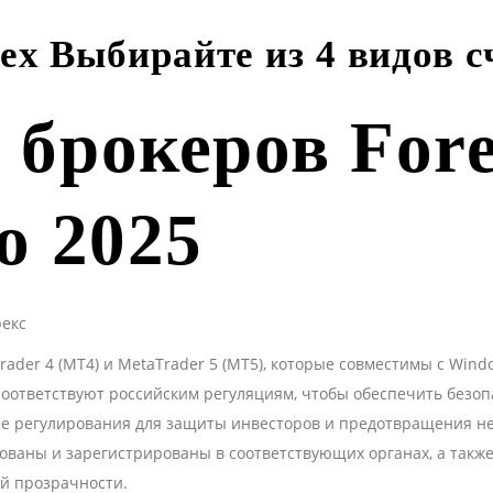
ex Выбирайте из 4 видов с
 брокеров Fore
о 2025
ader 4 (MT4) и MetaTrader 5 (MT5), которые совместимы с Wind
соответствуют российским регуляциям, чтобы обеспечить безоп
ие регулирования для защиты инвесторов и предотвращения не
ваны и зарегистрированы в соответствующих органах, а такж
й прозрачности.