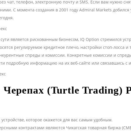
з чат, телефон, электронную почту и SMS. Если вам нужно снят
ними. С момента создания в 2001 году Admiral Markets добилс
егодня.
й сути является рискованным бизнесом, IQ Option стремился у
осятся регулируемое кредитное плечо, настройки стоп-лосса и
конкурентные спреды и комиссии. Конкретные комиссии и спреды 
айти подробную информацию на их веб-сайте или связавшись с 
 Черепах (Turtle Trading)
устройстве, которое окажется для вас самым удобным.
сными контрактами являются Чикагская товарная биржа (CME)