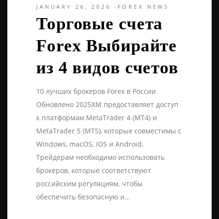
JANUARY 26, 2026
FOREX NEWS
Торговые счета
Forex Выбирайте
из 4 видов счетов
10 лучших брокеров Forex в России ️
Обновлено 2025XM предоставляет доступ
к платформам MetaTrader 4 (MT4) и
MetaTrader 5 (MT5), которые совместимы с
Windows, macOS, iOS и Android.
Трейдерам необходимо использовать
брокеров, которые соответствуют
российским регуляциям, чтобы
обеспечить безопасную и