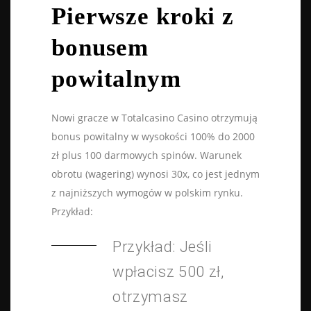
Pierwsze kroki z
bonusem
powitalnym
Nowi gracze w Totalcasino Casino otrzymują
bonus powitalny w wysokości 100% do 2000
zł plus 100 darmowych spinów. Warunek
obrotu (wagering) wynosi 30x, co jest jednym
z najniższych wymogów w polskim rynku.
Przykład:
Przykład: Jeśli
wpłacisz 500 zł,
otrzymasz