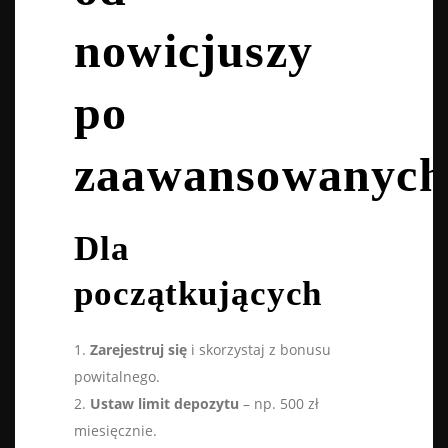
nowicjuszy
po
zaawansowanych
Dla
początkujących
Zarejestruj się
i skorzystaj z bonusu
powitalnego.
Ustaw limit depozytu
– np. 500 zł
miesięcznie.