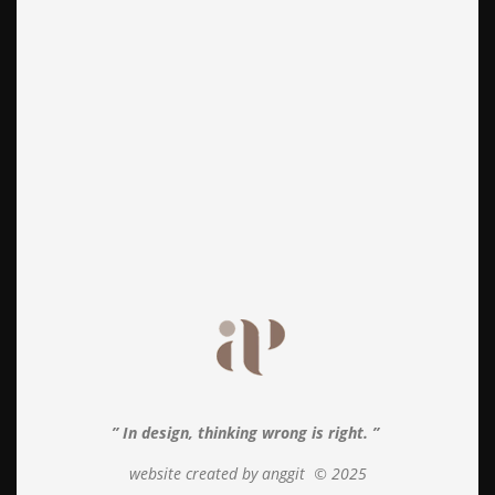
” In design, thinking wrong is right. ”
website created by anggit
© 2025