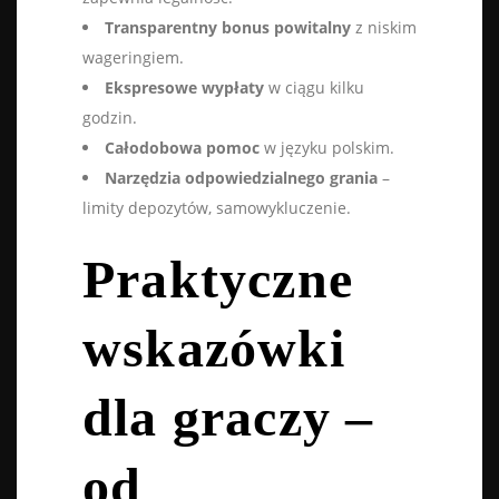
Transparentny bonus powitalny
z niskim
wageringiem.
Ekspresowe wypłaty
w ciągu kilku
godzin.
Całodobowa pomoc
w języku polskim.
Narzędzia odpowiedzialnego grania
–
limity depozytów, samowykluczenie.
Praktyczne
wskazówki
dla graczy –
od