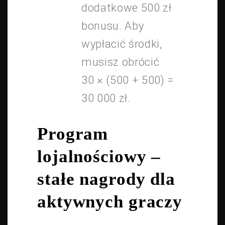
dodatkowe 500 zł
bonusu. Aby
wypłacić środki,
musisz obrócić
30 × (500 + 500) =
30 000 zł.
Program
lojalnościowy –
stałe nagrody dla
aktywnych graczy