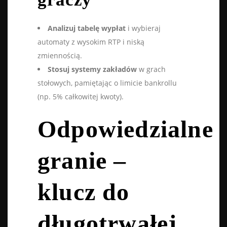
Analizuj tabelę wypłat
i wybieraj
automaty z wysokim RTP i niską
zmiennością.
Stosuj systemy zakładów
w grach
stołowych, pamiętając o limicie bankrollu
(np. 5% całkowitej kwoty).
Odpowiedzialne
granie –
klucz do
długotrwałej