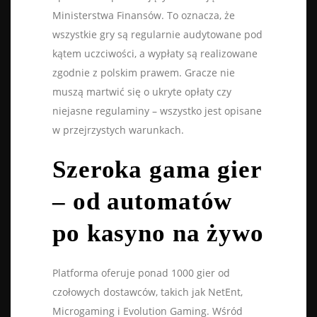
Ministerstwa Finansów. To oznacza, że
wszystkie gry są regularnie audytowane pod
kątem uczciwości, a wypłaty są realizowane
zgodnie z polskim prawem. Gracze nie
muszą martwić się o ukryte opłaty czy
niejasne regulaminy – wszystko jest opisane
w przejrzystych warunkach.
Szeroka gama gier
– od automatów
po kasyno na żywo
Platforma oferuje ponad 1000 gier od
czołowych dostawców, takich jak NetEnt,
Microgaming i Evolution Gaming. Wśród