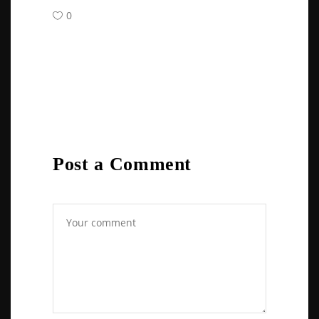
0
Post a Comment