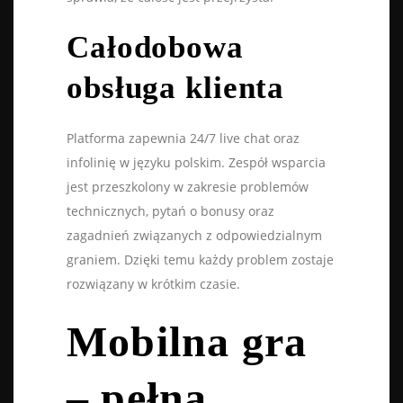
Całodobowa
obsługa klienta
Platforma zapewnia 24/7 live chat oraz
infolinię w języku polskim. Zespół wsparcia
jest przeszkolony w zakresie problemów
technicznych, pytań o bonusy oraz
zagadnień związanych z odpowiedzialnym
graniem. Dzięki temu każdy problem zostaje
rozwiązany w krótkim czasie.
Mobilna gra
– pełna