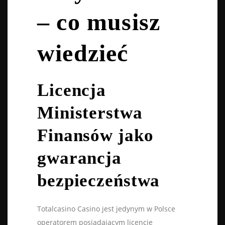
– co musisz
wiedzieć
Licencja
Ministerstwa
Finansów jako
gwarancja
bezpieczeństwa
Totalcasino Casino jest jedynym w Polsce
operatorem posiadającym licencję