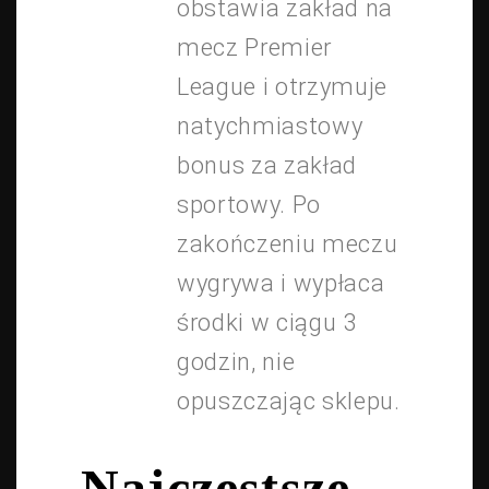
obstawia zakład na
mecz Premier
League i otrzymuje
natychmiastowy
bonus za zakład
sportowy. Po
zakończeniu meczu
wygrywa i wypłaca
środki w ciągu 3
godzin, nie
opuszczając sklepu.
Najczęstsze