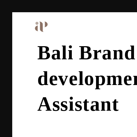
Bali Brand 
developmen
Assistant