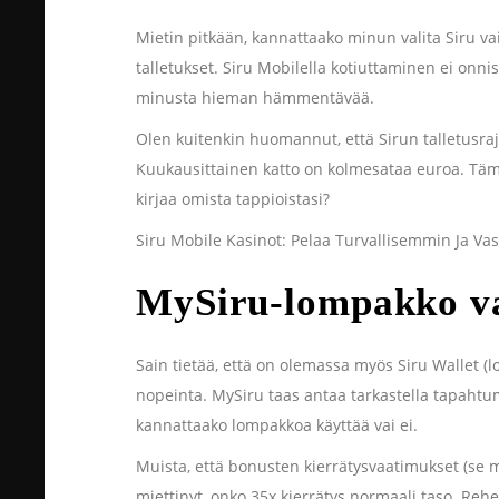
Mietin pitkään, kannattaako minun valita Siru vai
talletukset. Siru Mobilella kotiuttaminen ei onnist
minusta hieman hämmentävää.
Olen kuitenkin huomannut, että Sirun talletusraj
Kuukausittainen katto on kolmesataa euroa. Täm
kirjaa omista tappioistasi?
Siru Mobile Kasinot: Pelaa Turvallisemmin Ja Vast
MySiru-lompakko va
Sain tietää, että on olemassa myös Siru Wallet 
nopeinta. MySiru taas antaa tarkastella tapahtu
kannattaako lompakkoa käyttää vai ei.
Muista, että bonusten kierrätysvaatimukset (se mä
miettinyt, onko 35x kierrätys normaali taso. Rehe