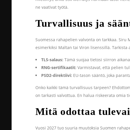
ne vaativat työtä.
Turvallisuus ja sään
Suomessa rahapelien valvonta on tarkkaa. Siru 
esimerkiksi Maltan tai Viron lisenssillä. Tarkista 
TLS-salaus:
Tämä suojaa tietosi siirron aikana
RNG-sertifikaatit:
Varmistavat, että pelien tu
PSD2-direktiivi:
EU-tason sääntö, joka paranta
Onko kaikki tämä turvallisuus tarpeen? Ehdottoma
on tarkasti valvottua. En halua riskeerata omia ti
Mitä odottaa tuleva
Vuosi 2027 tuo suuria muutoksia Suomen rahapelim