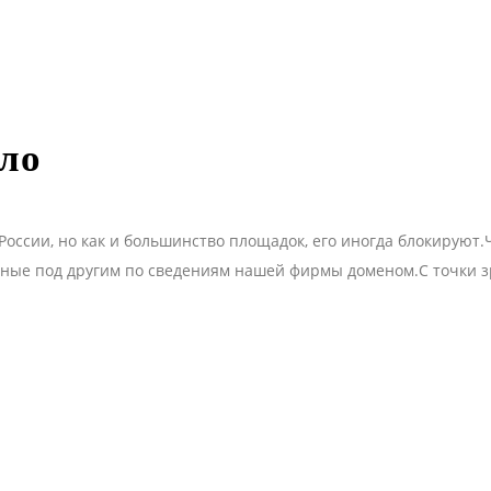
ало
России, но как и большинство площадок, его иногда блокируют
нные под другим
по сведениям нашей фирмы
доменом.С точки з