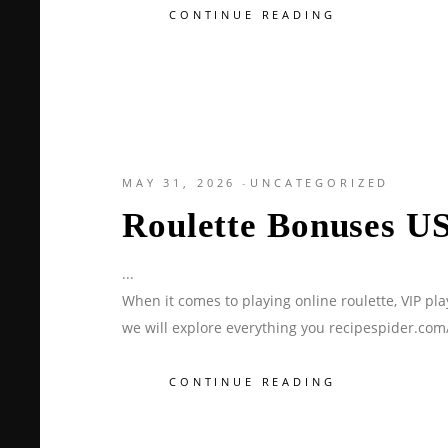
CONTINUE READING
MAY 31, 2026
UNCATEGORIZED
Roulette Bonuses U
When it comes to playing online roulette, VIP pl
we will explore everything you
recipespider.com
CONTINUE READING