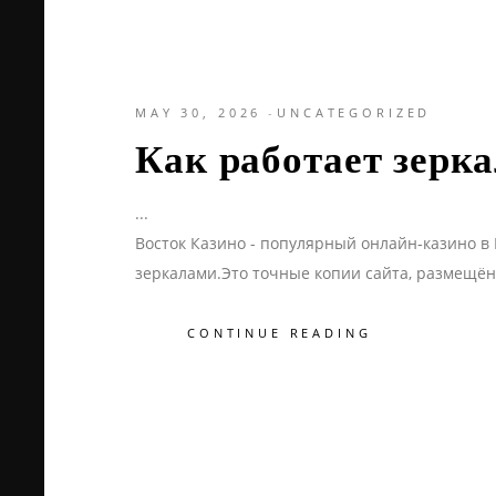
MAY 30, 2026
UNCATEGORIZED
Как работает зерк
Восток Казино - популярный онлайн‑казино в 
зеркалами.Это точные копии сайта, размещё
CONTINUE READING