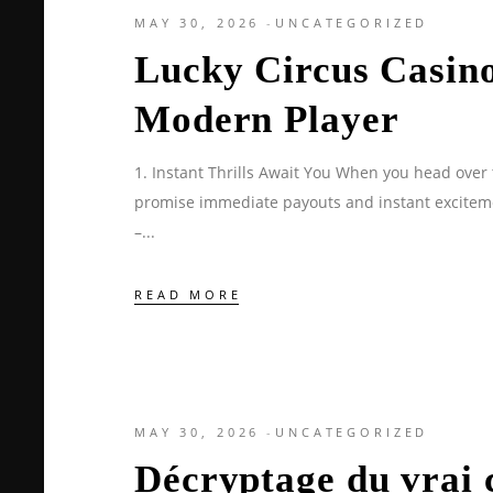
MAY 30, 2026
UNCATEGORIZED
Lucky Circus Casino
Modern Player
1. Instant Thrills Await You When you head over to 
promise immediate payouts and instant excitement
–
READ MORE
MAY 30, 2026
UNCATEGORIZED
Décryptage du vrai c