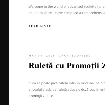
Welcome to the world of advanced roulette for ex
online roulette, I have compiled a comprehensiv
READ MORE
MAY 31, 2026
UNCATEGORIZED
Ruletă cu Promoții 
Cum se poate juca ruleta într-un mod mai palpita
a jocului clasic de ruletă aduce o doză supliment
promoții zilnice