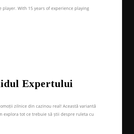
e player. With 15 years of experience playing
idul Expertului
moții zilnice din cazinou real! Această variantă
 explora tot ce trebuie să știi despre ruleta cu