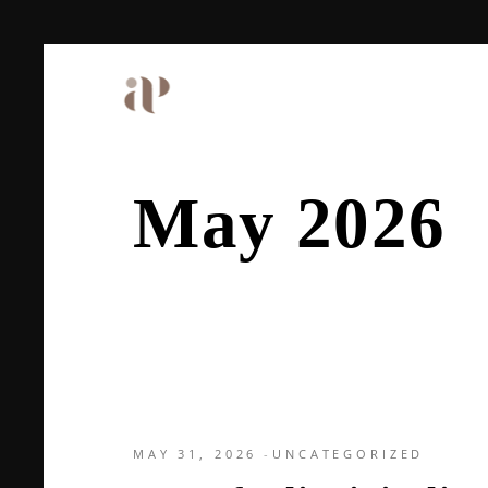
May 2026
MAY 31, 2026
UNCATEGORIZED