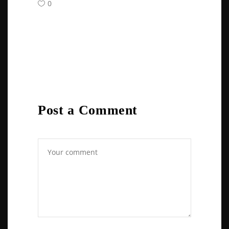
0
Post a Comment