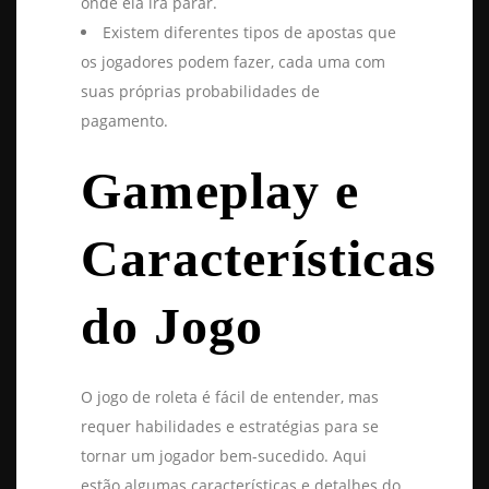
onde ela irá parar.
Existem diferentes tipos de apostas que
os jogadores podem fazer, cada uma com
suas próprias probabilidades de
pagamento.
Gameplay e
Características
do Jogo
O jogo de roleta é fácil de entender, mas
requer habilidades e estratégias para se
tornar um jogador bem-sucedido. Aqui
estão algumas características e detalhes do