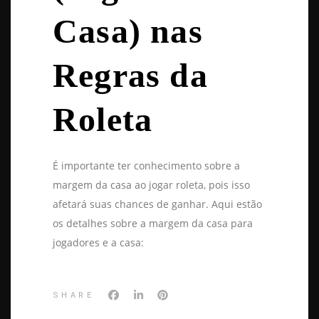
Casa) nas
Regras da
Roleta
É importante ter conhecimento sobre a
margem da casa ao jogar roleta, pois isso
afetará suas chances de ganhar. Aqui estão
os detalhes sobre a margem da casa para
jogadores e a casa:
SHARE