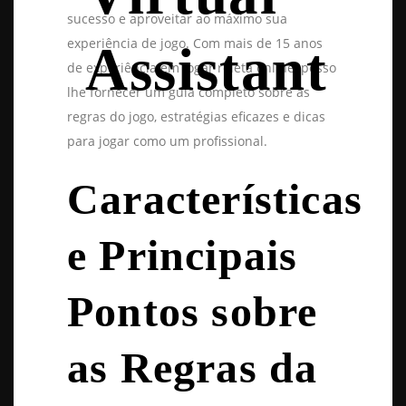
sucesso e aproveitar ao máximo sua
experiência de jogo. Com mais de 15 anos
Assistant
de experiência em jogar roleta online, posso
lhe fornecer um guia completo
sobre as
regras do jogo, estratégias eficazes e dicas
para jogar como um profissional.
Características
e Principais
Pontos sobre
as Regras da