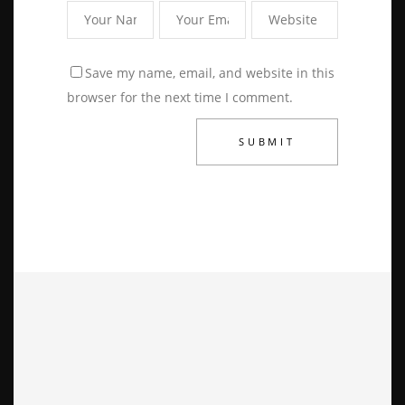
Save my name, email, and website in this
browser for the next time I comment.