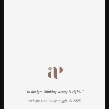
” In design, thinking wrong is right. ”
website created by anggit
© 2025