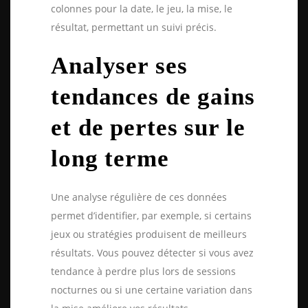
colonnes pour la date, le jeu, la mise, le
résultat, permettant un suivi précis.
Analyser ses
tendances de gains
et de pertes sur le
long terme
Une analyse régulière de ces données
permet d’identifier, par exemple, si certains
jeux ou stratégies produisent de meilleurs
résultats. Vous pouvez détecter si vous avez
tendance à perdre plus lors de sessions
nocturnes ou si une certaine variation dans