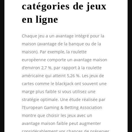
catégories de jeux
en ligne
Chaque jeu a un avantage intégré pour la
maison (avantage de la banque ou de la
maison). Par exemple, la roulette
européenne comporte un avantage maison
d’environ 2,7 %, par rapport à la roulette
américaine qui atteint 5,26 %. Les jeux de
cartes comme le blackjack ont souvent une
marge plus faible si vous utilisez une
stratégie optimale. Une étude réalisée par
l’European Gaming & Betting Association
montre que choisir les jeux avec un
avantage maison faible peut augmenter
considérablement vos chances de préserver