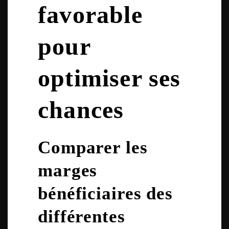
favorable
pour
optimiser ses
chances
Comparer les
marges
bénéficiaires des
différentes