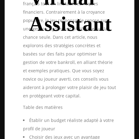
français tout en limitant ses risques
financiers. Contrairement à la croyance
Assistant
populaire, le jeu responsable repose sur
une gestion rigoureuse plutôt que sur la
chance seule. Dans cet article, nous
explorons des stratégies concrètes et
basées sur des faits pour optimiser la
gestion de votre bankroll, en alliant théorie
et exemples pratiques. Que vous soyez
novice ou joueur averti, ces conseils vous
aideront à prolonger votre plaisir de jeu tout
en protégeant votre capital.
Table des matières
Établir un budget réaliste adapté à votre
profil de joueur
Choisir des jeux avec un avantage