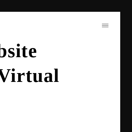
bsite
Virtual