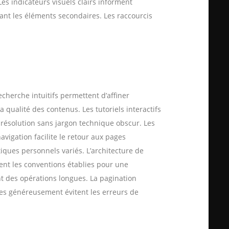
Les indicateurs visuels clairs informent
ant les éléments secondaires. Les raccourcis
cherche intuitifs permettent d’affiner
a qualité des contenus. Les tutoriels interactifs
a résolution sans jargon technique obscur. Les
vigation facilite le retour aux pages
iques personnels variés. L’architecture de
ctent les conventions établies pour une
t des opérations longues. La pagination
ées généreusement évitent les erreurs de