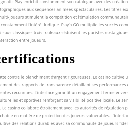
agmatic Play enrichit constamment son catalogue avec des créations
atographiques aux séquences animées spectaculaires. Les titres ex
s multi-joueurs stimulent la compétition et l’émulation communauta
t constamment l’intérêt ludique. Play’n GO multiplie les succès co
 sous classiques trois rouleaux séduisent les puristes nostalgiqu
nteraction entre joueurs.
ertifications
 lutte contre le blanchiment d’argent rigoureuses. Le casino culti
lièrement des rapports de transparence détaillant ses performances e
étentes reconnues. L’interface garantit un engagement ferme enver
lturelles et sportives renforçant sa visibilité positive locale. Le s
s. Le casino collabore étroitement avec les autorités de régulation p
chable en matière de protection des joueurs vulnérables. L’interface
cultive des relations durables avec sa communauté de joueurs fidèles