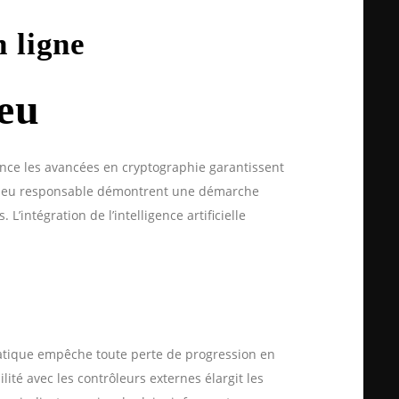
n ligne
eu
ance
les avancées en cryptographie garantissent
de jeu responsable démontrent une démarche
L’intégration de l’intelligence artificielle
atique empêche toute perte de progression en
lité avec les contrôleurs externes élargit les