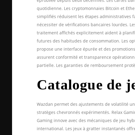
éprouvée depuis deux décennies. Les cartes ban
quotidienne. Les cryptomonnaies Bitcoin et Ethe
simplifiés réduisent les étapes administratives f
nécessiter de vérifications bancaires lourdes. Le
traitement affichés explicitement aident à plani
futures des habitudes de consommation. Les opti
propose une interface épurée et des promotions 
assurent conformité et transparence opérationn
partielle. Les garanties de remboursement protè
Catalogue de j
Wazdan permet des ajustements de volatilité uniq
stratèges chevronnés expérimentés. Relax Gamin
Gaming innove avec des mécaniques de jeu hybri
international. Les jeux à gratter instantanés of