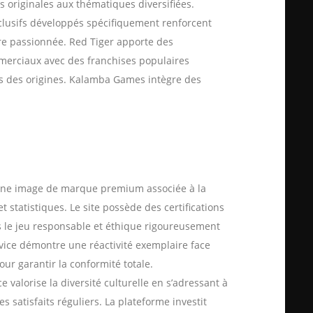
 originales aux thématiques diversifiées.
clusifs développés spécifiquement renforcent
ire passionnée. Red Tiger apporte des
mmerciaux avec des franchises populaires
es des origines. Kalamba Games intègre des
ve une image de marque premium associée à la
t statistiques. Le site possède des certifications
s le jeu responsable et éthique rigoureusement
ervice démontre une réactivité exemplaire face
our garantir la conformité totale.
 valorise la diversité culturelle en s’adressant à
 satisfaits réguliers. La plateforme investit