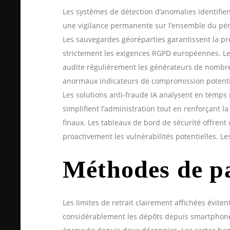
Les systèmes de détection d’anomalies identifi
une vigilance permanente sur l’ensemble du périm
Les sauvegardes géoréparties garantissent la pr
strictement les exigences RGPD européennes. Les 
audite régulièrement les générateurs de nombre
anormaux indicateurs de compromission potentie
Les solutions anti-fraude IA analysent en temps 
simplifient l’administration tout en renforçant l
finaux. Les tableaux de bord de sécurité offrent 
proactivement les vulnérabilités potentielles. Les
Méthodes de p
Les limites de retrait clairement affichées évit
considérablement les dépôts depuis smartphones e