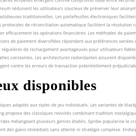
caires virtuelles émergent comme compromis idéal entre sécurité r
reum séduisent les utilisateurs soucieux de préserver leur anonyma
astidieuses traditionnelles. Les portefeuilles électroniques facilit
s protocoles de réconciliation automatique facilitent la résolution r
fier efficacement les opérations financières. Les méthodes de paie
ons de paiement diversifiées répondent aux préférences variées des
régulières de rechargement avantageuses pour utilisateurs fidèles.
elles constantes. Les architectures redondantes assurent disponi
gent contre les erreurs de transaction potentiellement préjudiciab
eux disponibles
ues adaptés aux styles de jeu individuels. Les variantes de blackj
g propose des classiques revisités combinant tradition nostalgiq
des mélangeant plusieurs genres établis. Spribe popularise le c
frent des gains immédiats sans attente ni stratégie complexe. Endo