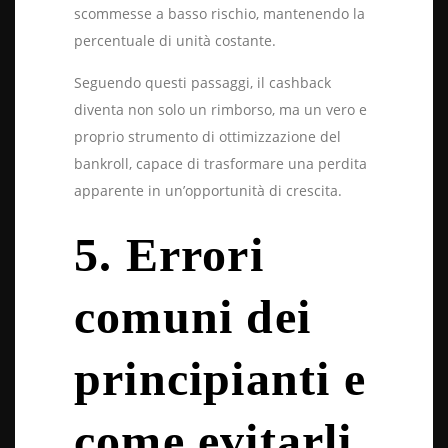
scommesse a basso rischio, mantenendo la
percentuale di unità costante.
Seguendo questi passaggi, il cashback
diventa non solo un rimborso, ma un vero e
proprio strumento di ottimizzazione del
bankroll, capace di trasformare una perdita
apparente in un’opportunità di crescita.
5. Errori
comuni dei
principianti e
come evitarli