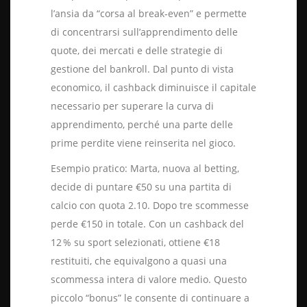
l’ansia da “corsa al break‑even” e permette
di concentrarsi sull’apprendimento delle
quote, dei mercati e delle strategie di
gestione del bankroll. Dal punto di vista
economico, il cashback diminuisce il capitale
necessario per superare la curva di
apprendimento, perché una parte delle
prime perdite viene reinserita nel gioco.
Esempio pratico: Marta, nuova al betting,
decide di puntare €50 su una partita di
calcio con quota 2.10. Dopo tre scommesse
perde €150 in totale. Con un cashback del
12 % su sport selezionati, ottiene €18
restituiti, che equivalgono a quasi una
scommessa intera di valore medio. Questo
piccolo “bonus” le consente di continuare a