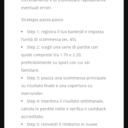
eventuali errori.
Strategia passo‑passo
Step 1: registra il tuo bankroll e imposta
l’unità di scommessa (es. €5).
Step 2: scegli una serie di partite con
quote comprese tra 1.70 e 2.20,
preferibilmente su sport con cui sei
familiare.
Step 3: piazza una scommessa principale
su risultato finale e una copertura su
over/under.
Step 4: monitora il risultato settimanale,
calcola le perdite nette e verifica il cashback
accreditato.
Step 5: reinvesti il rimborso in nuove