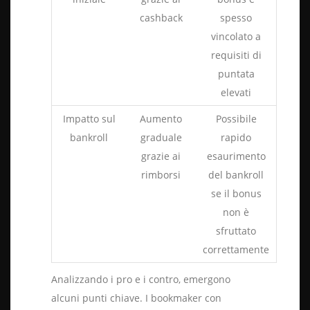
cashback
spesso
vincolato a
requisiti di
puntata
elevati
Impatto sul
Aumento
Possibile
bankroll
graduale
rapido
grazie ai
esaurimento
rimborsi
del bankroll
se il bonus
non è
sfruttato
correttamente
Analizzando i pro e i contro, emergono
alcuni punti chiave. I bookmaker con