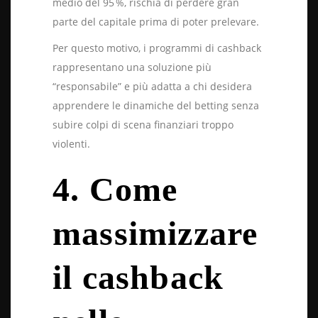
medio del 95 %, rischia di perdere gran
parte del capitale prima di poter prelevare.
Per questo motivo, i programmi di cashback
rappresentano una soluzione più
“responsabile” e più adatta a chi desidera
apprendere le dinamiche del betting senza
subire colpi di scena finanziari troppo
violenti.
4. Come
massimizzare
il cashback