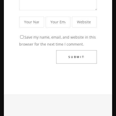
Save my name, email, and website in this
browser for the next time I comment.