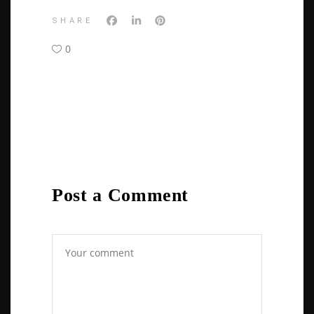
SHARE
0
Post a Comment