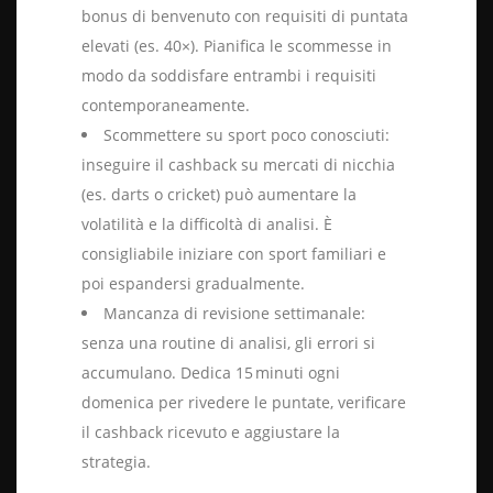
bonus di benvenuto con requisiti di puntata
elevati (es. 40×). Pianifica le scommesse in
modo da soddisfare entrambi i requisiti
contemporaneamente.
Scommettere su sport poco conosciuti:
inseguire il cashback su mercati di nicchia
(es. darts o cricket) può aumentare la
volatilità e la difficoltà di analisi. È
consigliabile iniziare con sport familiari e
poi espandersi gradualmente.
Mancanza di revisione settimanale:
senza una routine di analisi, gli errori si
accumulano. Dedica 15 minuti ogni
domenica per rivedere le puntate, verificare
il cashback ricevuto e aggiustare la
strategia.