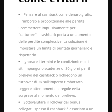
Pensare al cashback come denaro gratis:
il rimborso è proporzionale alle perdite.
Scommettere impulsivamente per
“catturare” il cashback porta a un aumento
delle perdite complessive. La soluzione è
impostare un limite di puntata giornaliero e
rispettarlo.
Ignorare i termini e le condizioni: molti
siti impongono scadenze di 30 giorni per il
prelievo del cashback o richiedono un
turnover di 2× sull’importo rimborsato.
Leggere attentamente le regole evita
sorprese al momento del prelievo.
Sottovalutare il rollover dei bonus
collegati: spesso il cashback è associato a un