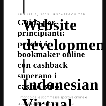
|
AUGUST 5, 2025
UNCATEGORIZED
Website
Guida per
principianti:
developmen
perché i
bookmaker online
|
con cashback
superano i
Indonesian
casinò‑solo
Il mondo delle scommesse sportive online è
Virtual
cresciuto a dismisura negli ultimi anni,