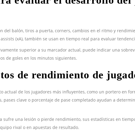
ra evaluar el desarrollo del
n del balón, tiros a puerta, corners, cambios en el ritmo y rendimie
assists (xA), también se usan en tiempo real para evaluar tendenci
tivamente superior a su marcador actual, puede indicar una sobreva
s de goles en los minutos siguientes.
atos de rendimiento de jugad
ento actual de los jugadores más influyentes, como un portero en f
 pases clave o porcentaje de pase completado ayudan a determina
 sufre una lesión o pierde rendimiento, sus estadísticas en tiempo
uipo rival o en apuestas de resultado.