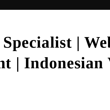
Specialist | We
t | Indonesian 