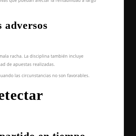
vas que puedan afectar la rentabilidad a largo
s adversos
ala racha. La disciplina también incluye
dad de apuestas realizadas.
uando las circunstancias no son favorables.
etectar