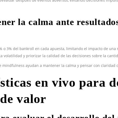
eevaluar después de eventos adversos, evitando decisiones impulsi
ner la calma ante resultado
 o 3% del bankroll en cada apuesta, limitando el impacto de una m
olatilidad y priorizar la calidad de las decisiones sobre la canti
de mindfulness ayudan a mantener la calma y pensar con claridad c
sticas en vivo para d
de valor