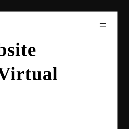
bsite
Virtual