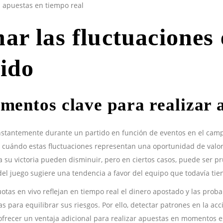
a apuestas en tiempo real
r las fluctuaciones 
tido
mentos clave para realizar 
onstantemente durante un partido en función de eventos en el camp
icar cuándo estas fluctuaciones representan una oportunidad de val
ra su victoria pueden disminuir, pero en ciertos casos, puede ser
del juego sugiere una tendencia a favor del equipo que todavía tien
cuotas en vivo reflejan en tiempo real el dinero apostado y las pro
s para equilibrar sus riesgos. Por ello, detectar patrones en la ac
ofrecer un ventaja adicional para realizar apuestas en momentos e