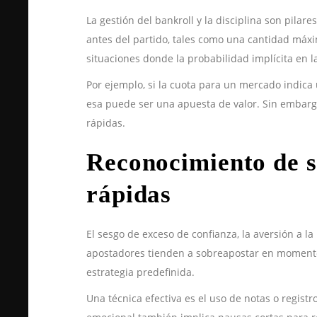
La gestión del bankroll y la disciplina son pila
antes del partido, tales como una cantidad máxim
situaciones donde la probabilidad implícita en l
Por ejemplo, si la cuota para un mercado indica
esa puede ser una apuesta de valor. Sin embargo
rápidas.
Reconocimiento de s
rápidas
El sesgo de exceso de confianza, la aversión a l
apostadores tienden a sobreapostar en momentos
estrategia predefinida.
Una técnica efectiva es el uso de notas o regist