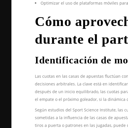
Optimizar el uso de plataformas móviles par
Cómo aprovecha
durante el par
Identificación de mo
Las cuotas en las casas de apuestas fluctúan c
decisiones arbitrales. La clave está en identif
después de un inicio equilibrado, las cuotas pa
el empate o el próximo goleador, si la dinámica 
Según estudios del Sport Science Institute, las 
sometidas a la influencia de las casas de apuesta
tiros a puerta o patrones en las jugadas, puede 