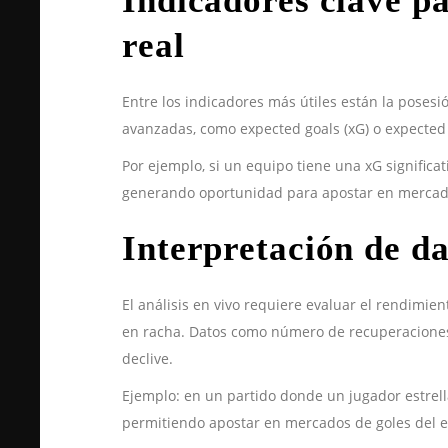
Indicadores clave pa
real
Entre los indicadores más útiles están la posesió
avanzadas, como expected goals (xG) o expected 
Por ejemplo, si un equipo tiene una xG significa
generando oportunidad para apostar en mercado
Interpretación de d
El análisis en vivo requiere evaluar el rendimi
en racha. Datos como número de recuperaciones,
declive.
Ejemplo: en un partido donde un jugador estrella
permitiendo apostar en mercados de goles del eq