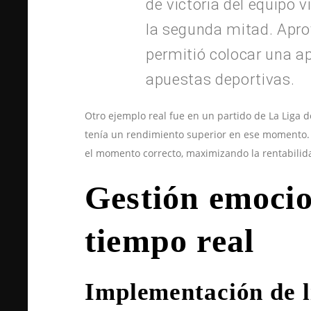
de victoria del equipo 
la segunda mitad. Aprov
permitió colocar una ap
apuestas deportivas.
Otro ejemplo real fue en un partido de La Liga d
tenía un rendimiento superior en ese momento. 
el momento correcto, maximizando la rentabilida
Gestión emocio
tiempo real
Implementación de lí