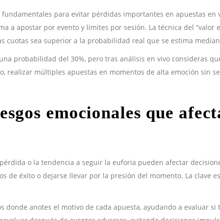
res fundamentales para evitar pérdidas importantes en apuestas en 
a a apostar por evento y límites por sesión. La técnica del “valor 
as cuotas sea superior a la probabilidad real que se estima mediant
 una probabilidad del 30%, pero tras análisis en vivo consideras q
, realizar múltiples apuestas en momentos de alta emoción sin se
esgos emocionales que afect
a pérdida o la tendencia a seguir la euforia pueden afectar decisio
 de éxito o dejarse llevar por la presión del momento. La clave e
ros donde anotes el motivo de cada apuesta, ayudando a evaluar si t