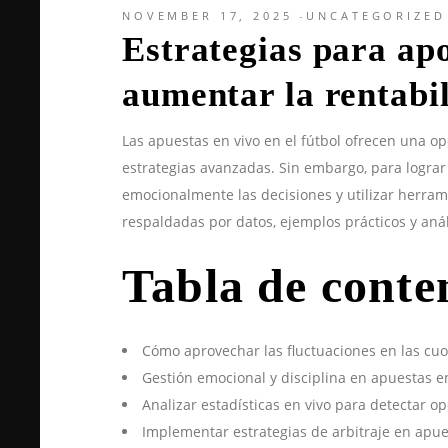
NOVEMBER 17, 2025
UNCATEGORIZED
Estrategias para apo
aumentar la rentabi
Las apuestas en vivo en el fútbol ofrecen una op
estrategias avanzadas. Sin embargo, para logra
emocionalmente las decisiones y utilizar herram
respaldadas por datos, ejemplos prácticos y aná
Tabla de conte
Cómo aprovechar las fluctuaciones en las cuo
Gestión emocional y disciplina en apuestas e
Analizar estadísticas en vivo para detectar o
Implementar estrategias de arbitraje en apue