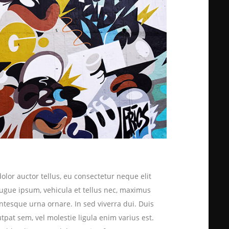
dolor auctor tellus, eu consectetur neque elit
augue ipsum, vehicula et tellus nec, maximus
ntesque urna ornare. In sed viverra dui. Duis
utpat sem, vel molestie ligula enim varius est.