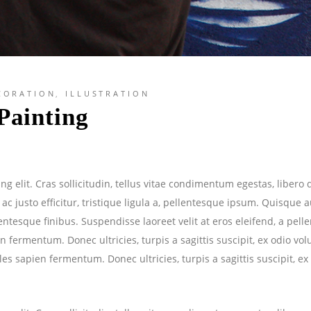
CORATION
,
ILLUSTRATION
Painting
g elit. Cras sollicitudin, tellus vitae condimentum egestas, libero 
 justo efficitur, tristique ligula a, pellentesque ipsum. Quisque 
esque finibus. Suspendisse laoreet velit at eros eleifend, a pelle
n fermentum. Donec ultricies, turpis a sagittis suscipit, ex odio vol
les sapien fermentum. Donec ultricies, turpis a sagittis suscipit, ex