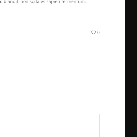
orem blandit, non sodales sapien fermentum.
0