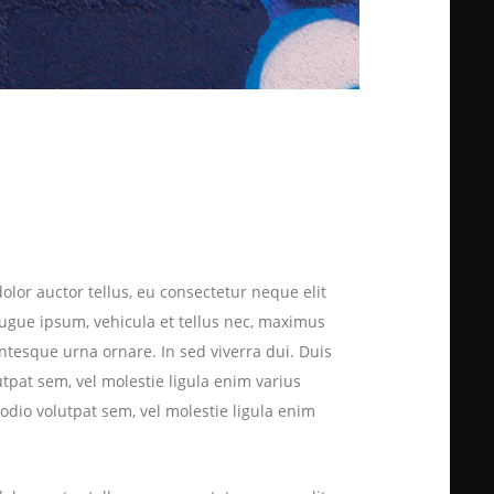
dolor auctor tellus, eu consectetur neque elit
augue ipsum, vehicula et tellus nec, maximus
ntesque urna ornare. In sed viverra dui. Duis
utpat sem, vel molestie ligula enim varius
 odio volutpat sem, vel molestie ligula enim