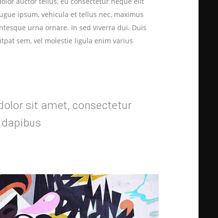
dolor auctor tellus, eu consectetur neque elit
augue ipsum, vehicula et tellus nec, maximus
ntesque urna ornare. In sed viverra dui. Duis
utpat sem, vel molestie ligula enim varius
olor sit amet, consectetur
ar dapibus
leo.