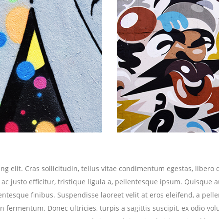
g elit. Cras sollicitudin, tellus vitae condimentum egestas, libero 
 justo efficitur, tristique ligula a, pellentesque ipsum. Quisque 
esque finibus. Suspendisse laoreet velit at eros eleifend, a pelle
 fermentum. Donec ultricies, turpis a sagittis suscipit, ex odio vol