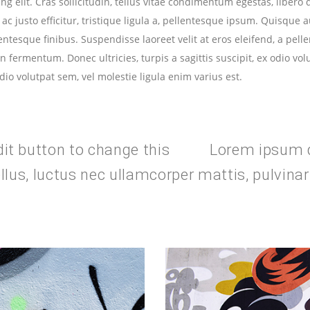
g elit. Cras sollicitudin, tellus vitae condimentum egestas, libero 
 justo efficitur, tristique ligula a, pellentesque ipsum. Quisque 
esque finibus. Suspendisse laoreet velit at eros eleifend, a pelle
n fermentum. Donec ultricies, turpis a sagittis suscipit, ex odio vol
 odio volutpat sem, vel molestie ligula enim varius est.
edit button to change this
text.
Lorem ipsum d
 tellus, luctus nec ullamcorper mattis, pulvin