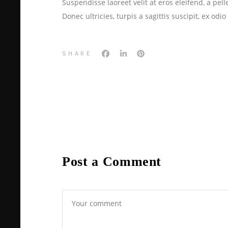
Suspendisse laoreet velit at eros eleifend, a pe
Donec ultricies, turpis a sagittis suscipit, ex odi
SHARE
Post a Comment