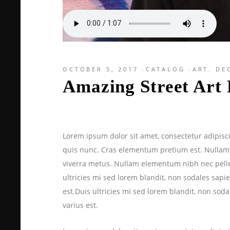
OCTOBER 5, 2017
CATALOG
ART
,
DE
Amazing Street Art 
Lorem ipsum dolor sit amet, consectetur adipiscin
quis nunc. Cras elementum pretium est. Nullam ac
viverra metus. Nullam elementum nibh nec pellent
ultricies mi sed lorem blandit, non sodales sapie
est.Duis ultricies mi sed lorem blandit, non soda
varius est.