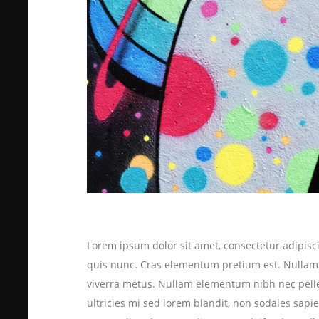
Lorem ipsum dolor sit amet, consectetur adipiscin
quis nunc. Cras elementum pretium est. Nullam ac
viverra metus. Nullam elementum nibh nec pellent
ultricies mi sed lorem blandit, non sodales sapien