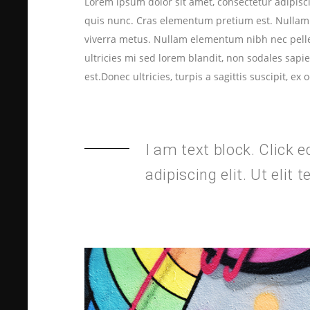
Lorem ipsum dolor sit amet, consectetur adipiscin
quis nunc. Cras elementum pretium est. Nullam ac
viverra metus. Nullam elementum nibh nec pellent
ultricies mi sed lorem blandit, non sodales sapie
est.Donec ultricies, turpis a sagittis suscipit, ex
I am text block. Click 
adipiscing elit. Ut elit