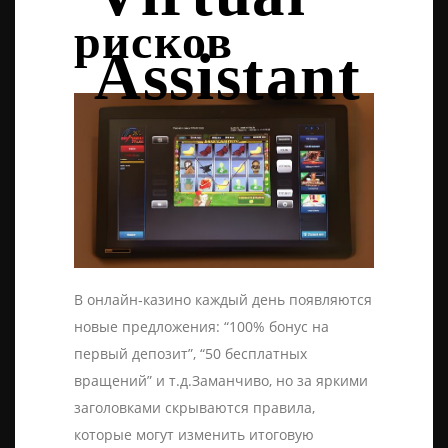
рисков
Assistant
В онлайн‑казино каждый день появляются
новые предложения: “100% бонус на
первый депозит”, “50 бесплатных
вращений” и т.д.Заманчиво, но за яркими
заголовками скрываются правила,
которые могут изменить итоговую