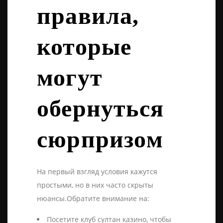
правила,
которые
могут
обернуться
сюрпризом
На первый взгляд условия кажутся
простыми, но в них часто скрыты
нюансы.Обратите внимание на:
Посетите
клуб султан казино
, чтобы