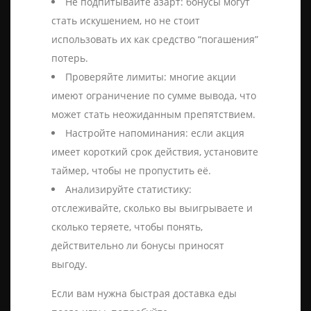
Не подпитывайте азарт: бонусы могут
стать искушением, но не стоит
использовать их как средство “погашения”
потерь.
Проверяйте лимиты: многие акции
имеют ограничение по сумме вывода, что
может стать неожиданным препятствием.
Настройте напоминания: если акция
имеет короткий срок действия, установите
таймер, чтобы не пропустить её.
Анализируйте статистику:
отслеживайте, сколько вы выигрываете и
сколько теряете, чтобы понять,
действительно ли бонусы приносят
выгоду.
Если вам нужна быстрая доставка еды