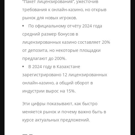
“Пакет лицензирования”, ужесточив
требования к онлайн‑казино, но открыв
рынок для новых игроков.
По официальному отчёту 2024 года
средний размер бонусов в
лицензированных казино составляет 20%
от депозита, но некоторые площадки
предлагают до 200%.
В 2024 году в Казахстане
зарегистрировано 12 лицензированных
онлайн‑казино, а общий оборот в
индустрии вырос на 15%.
Эти цифры показывают, как быстро
меняется рынок и почему важно быть в
курсе актуальных предложений.