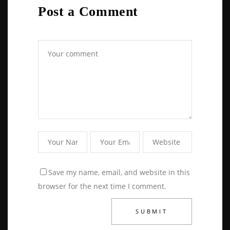
Post a Comment
Save my name, email, and website in this
browser for the next time I comment.