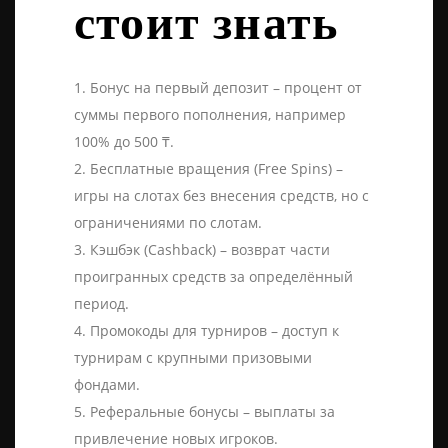
стоит знать
Бонус на первый депозит – процент от
суммы первого пополнения, например
100% до 500 ₸.
Бесплатные вращения (Free Spins) –
игры на слотах без внесения средств, но с
ограничениями по слотам.
Кэшбэк (Cashback) – возврат части
проигранных средств за определённый
период.
Промокоды для турниров – доступ к
турнирам с крупными призовыми
фондами.
Реферальные бонусы – выплаты за
привлечение новых игроков.