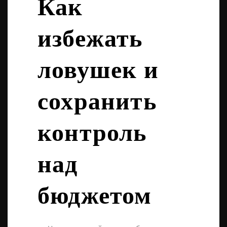
Как
избежать
ловушек и
сохранить
контроль
над
бюджетом