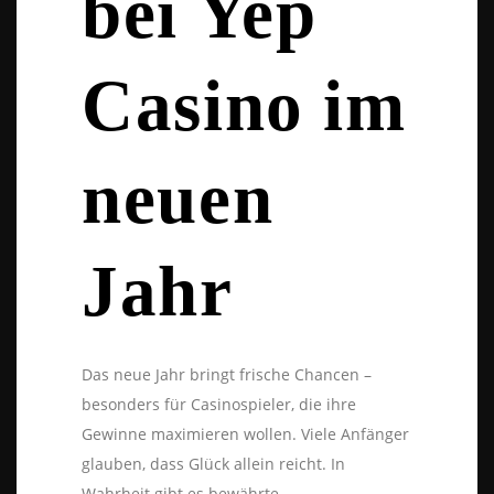
bei Yep
Casino im
neuen
Jahr
Das neue Jahr bringt frische Chancen –
besonders für Casinospieler, die ihre
Gewinne maximieren wollen. Viele Anfänger
glauben, dass Glück allein reicht. In
Wahrheit gibt es bewährte