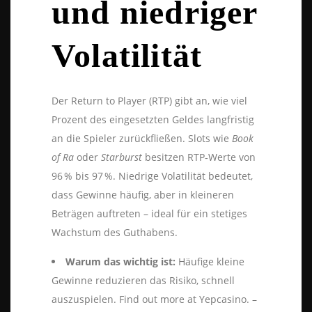
und niedriger
Volatilität
Der Return to Player (RTP) gibt an, wie viel
Prozent des eingesetzten Geldes langfristig
an die Spieler zurückfließen. Slots wie
Book
of Ra
oder
Starburst
besitzen RTP‑Werte von
96 % bis 97 %. Niedrige Volatilität bedeutet,
dass Gewinne häufig, aber in kleineren
Beträgen auftreten – ideal für ein stetiges
Wachstum des Guthabens.
Warum das wichtig ist:
Häufige kleine
Gewinne reduzieren das Risiko, schnell
auszuspielen. Find out more at
Yepcasino
. –