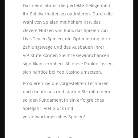
Das neue Jahr ist die perfekte Gelegenheit,
Ihr Spielverhalten zu optimieren. Durch die
Wahl von Spielen mit hohem RTP, das
clevere Nutzen von Boni, das Spielen von
Live‑Dealer‑Spielen, die Optimierung Ihrer
Zahlungswege und das Ausbauen Ihrer
VIP‑Stufe können Sie Ihre Gewinnchancen
signifikant erhöhen. All diese Punkte lassen
sich nahtlos bei Yep Casino umsetzen.
Probieren Sie die vorgestellten Techniken
noch heute aus und starten Sie mit einem
soliden Fundament in ein erfolgreiches
Spieljahr. Viel Glück und
verantwortungsvolles Spielen!