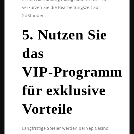
verkürzen Sie die Bearbeitungszeit auf
24 Stunden.
5. Nutzen Sie
das
VIP‑Programm
für exklusive
Vorteile
Langfristige Spieler werden bei Yep Casino