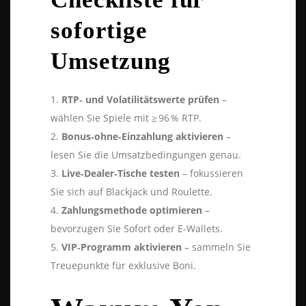
sofortige
Umsetzung
RTP‑ und Volatilitätswerte prüfen
–
wählen Sie Spiele mit ≥ 96 % RTP.
Bonus‑ohne‑Einzahlung aktivieren
–
lesen Sie die Umsatzbedingungen genau.
Live‑Dealer‑Tische testen
– fokussieren
Sie sich auf Blackjack und Roulette.
Zahlungsmethode optimieren
–
bevorzugen Sie Sofort oder E‑Wallets.
VIP‑Programm aktivieren
– sammeln Sie
Treuepunkte für exklusive Boni.