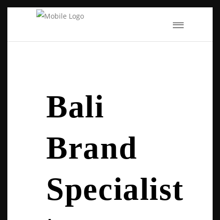
Bali
Brand
Specialist