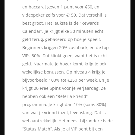
en baccarat geven 1 punt voor €60, en
videopoker zelfs voor €150. Dat verschil is
best groot. Het leukste is de “Rewards
Calendar”. Je krijgt elke 30 minuten echt
geld terug, gebaseerd op hoe je speelt.
Beginners krijgen 20% cashback, en de top
VIPs 30%. Dat klinkt goed, want het is echt
geld. Naarmate je hoger komt, krijg je ook
wekelijkse bonussen. Op niveau 4 krijg je
bijvoorbeeld 100% tot €250 per week. En je
krijgt 20 Free Spins voor je verjaardag. Ze
hebben ook een “Refer a Friend”
programma. Je krijgt dan 10% (soms 30%)
van wat je vriend inzet, levenslang. Dat is
wel aantrekkelijk. Het meest bijzondere is de
“Status Match”. Als je al VIP bent bij een