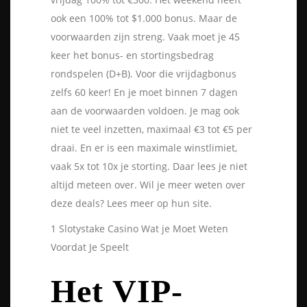
ook een 100% tot $1.000 bonus. Maar de
voorwaarden zijn streng. Vaak moet je 45
keer het bonus- en stortingsbedrag
rondspelen (D+B). Voor die vrijdagbonus
zelfs 60 keer! En je moet binnen 7 dagen
aan de voorwaarden voldoen. Je mag ook
niet te veel inzetten, maximaal €3 tot €5 per
draai. En er is een maximale winstlimiet,
vaak 5x tot 10x je storting. Daar lees je niet
altijd meteen over. Wil je meer weten over
deze deals?
Lees meer
op hun site.
1 Slotystake Casino Wat je Moet Weten
Voordat Je Speelt
Het VIP-