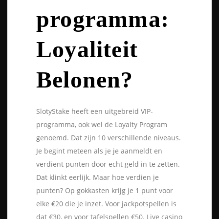
programma:
Loyaliteit
Belonen?
SlotyStake heeft een uitgebreid VIP-
programma, ook wel de Loyalty Program
genoemd. Dat zijn 10 verschillende niveaus.
Je begint meteen als je je aanmeldt en
verdient punten door echt geld in te zetten.
Dat klinkt eerlijk. Maar hoe verdien je
punten? Op gokkasten krijg je 1 punt voor
elke €20 die je inzet. Voor jackpotspellen is
dat €30, en voor tafelspellen €50. Live casino