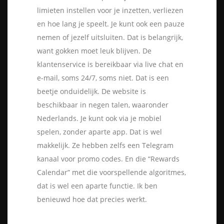
limieten instellen voor je inzetten, verliezen
en hoe lang je speelt. Je kunt ook een pauze
nemen of jezelf uitsluiten. Dat is belangrijk,
want gokken moet leuk blijven. De
klantenservice is bereikbaar via live chat en
e-mail, soms 24/7, soms niet. Dat is een
beetje onduidelijk. De website is
beschikbaar in negen talen, waaronder
Nederlands. Je kunt ook via je mobiel
spelen, zonder aparte app. Dat is wel
makkelijk. Ze hebben zelfs een Telegram
kanaal voor promo codes. En die “Rewards
Calendar” met die voorspellende algoritmes,
dat is wel een aparte functie. Ik ben
benieuwd hoe dat precies werkt.