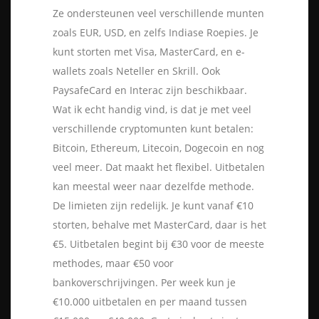
Ze ondersteunen veel verschillende munten
zoals EUR, USD, en zelfs Indiase Roepies. Je
kunt storten met Visa, MasterCard, en e-
wallets zoals Neteller en Skrill. Ook
PaysafeCard en Interac zijn beschikbaar.
Wat ik echt handig vind, is dat je met veel
verschillende cryptomunten kunt betalen:
Bitcoin, Ethereum, Litecoin, Dogecoin en nog
veel meer. Dat maakt het flexibel. Uitbetalen
kan meestal weer naar dezelfde methode.
De limieten zijn redelijk. Je kunt vanaf €10
storten, behalve met MasterCard, daar is het
€5. Uitbetalen begint bij €30 voor de meeste
methodes, maar €50 voor
bankoverschrijvingen. Per week kun je
€10.000 uitbetalen en per maand tussen