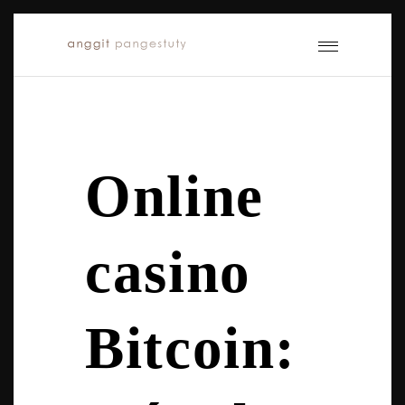
Online
casino
Bitcoin: