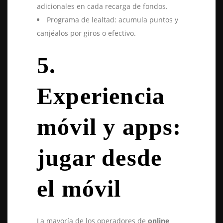
adicionales en cada recarga de fondos.
Programa de lealtad: acumula puntos y
canjéalos por giros o efectivo.
5.
Experiencia
móvil y apps:
jugar desde
el móvil
La mayoría de los operadores de
online