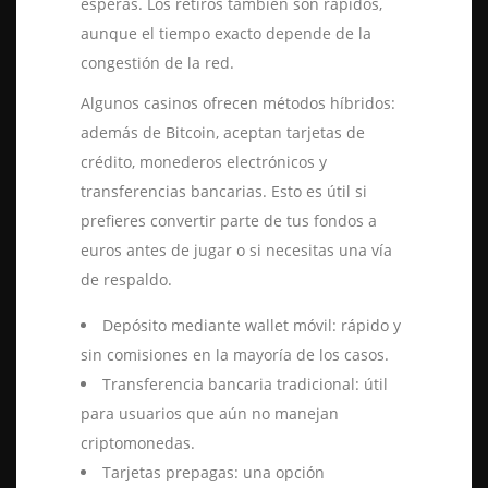
esperas. Los retiros también son rápidos,
aunque el tiempo exacto depende de la
congestión de la red.
Algunos casinos ofrecen métodos híbridos:
además de Bitcoin, aceptan tarjetas de
crédito, monederos electrónicos y
transferencias bancarias. Esto es útil si
prefieres convertir parte de tus fondos a
euros antes de jugar o si necesitas una vía
de respaldo.
Depósito mediante wallet móvil: rápido y
sin comisiones en la mayoría de los casos.
Transferencia bancaria tradicional: útil
para usuarios que aún no manejan
criptomonedas.
Tarjetas prepagas: una opción