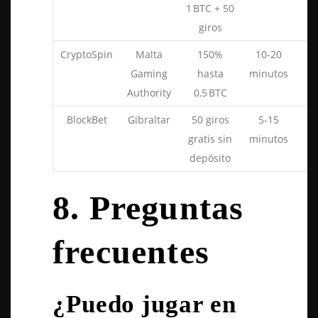
1 BTC + 50
giros
CryptoSpin
Malta
150%
10‑20
No
Gaming
hasta
minutos
Authority
0,5 BTC
BlockBet
Gibraltar
50 giros
5‑15
gratis sin
minutos
depósito
8. Preguntas
frecuentes
¿Puedo jugar en