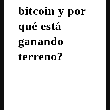
bitcoin y por
qué está
ganando
terreno?