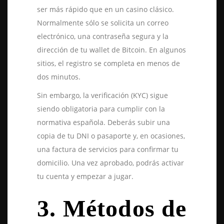
ser más rápido que en un casino clásico.
Normalmente sólo se solicita un correo
electrónico, una contraseña segura y la
dirección de tu wallet de Bitcoin. En algunos
sitios, el registro se completa en menos de
dos minutos.
Sin embargo, la verificación (KYC) sigue
siendo obligatoria para cumplir con la
normativa española. Deberás subir una
copia de tu DNI o pasaporte y, en ocasiones,
una factura de servicios para confirmar tu
domicilio. Una vez aprobado, podrás activar
tu cuenta y empezar a jugar.
3. Métodos de