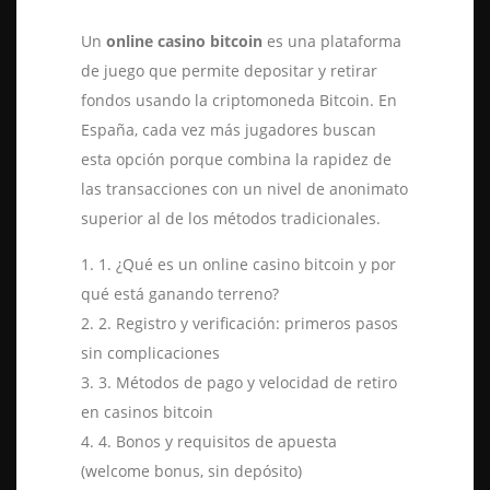
Un
online casino bitcoin
es una plataforma
de juego que permite depositar y retirar
fondos usando la criptomoneda Bitcoin. En
España, cada vez más jugadores buscan
esta opción porque combina la rapidez de
las transacciones con un nivel de anonimato
superior al de los métodos tradicionales.
1. ¿Qué es un online casino bitcoin y por
qué está ganando terreno?
2. Registro y verificación: primeros pasos
sin complicaciones
3. Métodos de pago y velocidad de retiro
en casinos bitcoin
4. Bonos y requisitos de apuesta
(welcome bonus, sin depósito)