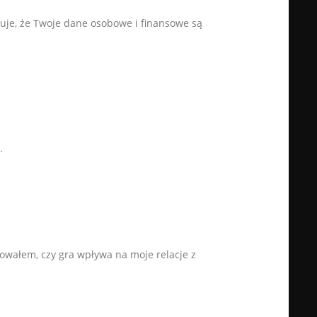
tuje, że Twoje dane osobowe i finansowe są
.
anowałem, czy gra wpływa na moje relacje z