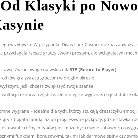
Od Klasyki po Nowoś
Kasynie
 jego wizytówka. W przypadku Divas Luck Casino, można zauważyć st
óre przyciągają rzesze graczy swoim prostym, ale wciągającym mec
odstawa. Zwróć uwagę na wskaźnik
RTP (Return to Player)
.
 środków gra zwraca graczom w długim okresie.
yższym, jeśli chcesz zwiększyć swoje szanse.
a woltacja oznacza częstsze, ale mniejsze wygrane, co jest dobre dla
romne wygrane – idealne dla tych, którzy szukają dreszczyku emocji
z gry z bogatą fabułą, aż po progresywne jackpoty, gdzie stawka ro
że testowanie różnych typów gier może być równie zabawne, co wygr
żnymi funkcjami bonusowymi, takimi jak darmowe spiny czy symbol