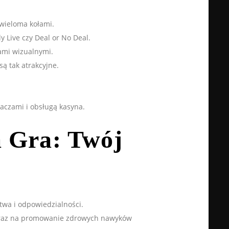
wieloma kołami.
y Live czy Deal or No Deal.
tami wizualnymi.
są tak atrakcyjne.
raczami i obsługą kasyna.
a Gra: Twój
twa i odpowiedzialności.
y oraz na promowanie zdrowych nawyków