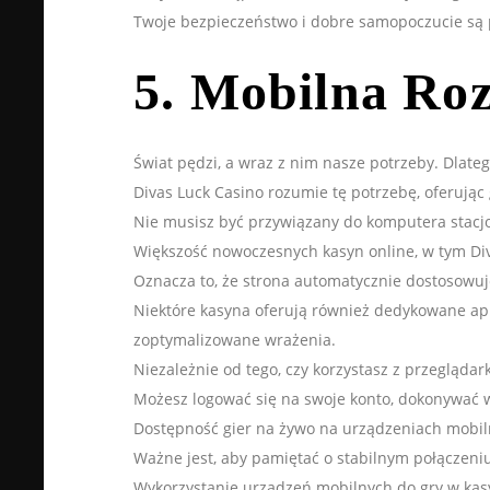
Twoje bezpieczeństwo i dobre samopoczucie są p
5. Mobilna Ro
Świat pędzi, a wraz z nim nasze potrzeby. Dlate
Divas Luck Casino rozumie tę potrzebę, oferując
Nie musisz być przywiązany do komputera stacjo
Większość nowoczesnych kasyn online, w tym Div
Oznacza to, że strona automatycznie dostosowu
Niektóre kasyna oferują również dedykowane apl
zoptymalizowane wrażenia.
Niezależnie od tego, czy korzystasz z przeglądar
Możesz logować się na swoje konto, dokonywać w
Dostępność gier na żywo na urządzeniach mobiln
Ważne jest, aby pamiętać o stabilnym połączeniu
Wykorzystanie urządzeń mobilnych do gry w kasy