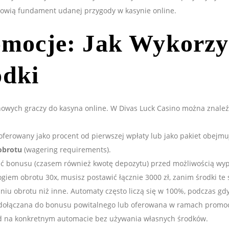
anowią fundament udanej przygody w kasynie online.
omocje: Jak Wykorzy
odki
 nowych graczy do kasyna online. W Divas Luck Casino można znaleź
 oferowany jako procent od pierwszej wpłaty lub jako pakiet obejm
obrotu
(wagering requirements).
tość bonusu (czasem również kwotę depozytu) przed możliwością wy
giem obrotu 30x, musisz postawić łącznie 3000 zł, zanim środki te 
niu obrotu niż inne. Automaty często liczą się w 100%, podczas gd
o dołączana do bonusu powitalnego lub oferowana w ramach promocj
und na konkretnym automacie bez używania własnych środków.