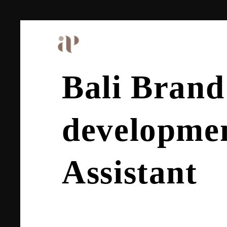
Bali Brand 
developmen
Assistant