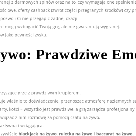
nej z darmowych spinów oraz na to, czy wymagają one spełnienia
ościowe, oferty cashback (zwrot części przegranych środków) czy 
pozwoli Ci nie przegapić żadnej okazji.
óre mogą wzbogacić Twoją grę, ale nie gwarantują wygranej.
ów jako pewności zysku.
Żywo: Prawdziwe Emo
arzyszące grze z prawdziwym krupierem.
ruje właśnie to doświadczenie, przenosząc atmosferę naziemnych sa
arty, kości – wszystko jest prawdziwe, a grą zarządza profesjonalny 
awiązać z nim rozmowę za pomocą czatu na żywo.
eraktywna i wciągająca.
czywiście
blackjack na żywo
,
ruletka na żywo
i
baccarat na żywo
.