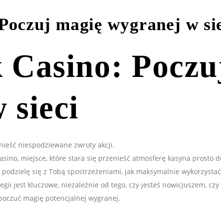
Poczuj magię wygranej w si
 Casino: Poczu
 sieci
ynieść niespodziewane zwroty akcji.
asino
, miejsce, które stara się przenieść atmosferę kasyna prosto
podzielę się z Tobą spostrzeżeniami, jak maksymalnie wykorzystać t
gii jest kluczowe, niezależnie od tego, czy jesteś nowicjuszem, c
 poczuć magię potencjalnej wygranej.