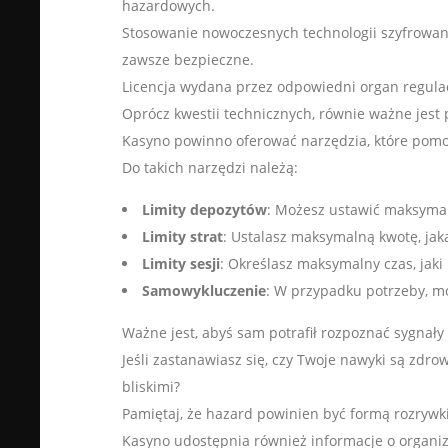
hazardowych.
Stosowanie nowoczesnych technologii szyfrowani
zawsze bezpieczne.
Licencja wydana przez odpowiedni organ regula
Oprócz kwestii technicznych, równie ważne jest
Kasyno powinno oferować narzędzia, które pomog
Do takich narzędzi należą:
Limity depozytów
: Możesz ustawić maksymaln
Limity strat
: Ustalasz maksymalną kwotę, jak
Limity sesji
: Określasz maksymalny czas, jaki
Samowykluczenie
: W przypadku potrzeby, m
Ważne jest, abyś sam potrafił rozpoznać sygna
Jeśli zastanawiasz się, czy Twoje nawyki są zdro
bliskimi?
Pamiętaj, że hazard powinien być formą rozryw
Kasyno udostępnia również informacje o organ