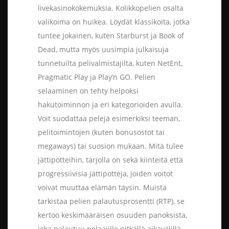
livekasinokokemuksia. Kolikkopelien osalta
valikoima on huikea. Löydät klassikoita, jotka
tuntee jokainen, kuten Starburst ja Book of
Dead, mutta myös uusimpia julkaisuja
tunnetuilta pelivalmistajilta, kuten NetEnt,
Pragmatic Play ja Play’n GO. Pelien
selaaminen on tehty helpoksi
hakutoiminnon ja eri kategorioiden avulla.
Voit suodattaa pelejä esimerkiksi teeman,
pelitoimintojen (kuten bonusostot tai
megaways) tai suosion mukaan. Mitä tulee
jättipotteihin, tarjolla on sekä kiinteitä että
progressiivisia jättipotteja, joiden voitot
voivat muuttaa elämän täysin. Muista
tarkistaa pelien palautusprosentti (RTP), se
kertoo keskimääräisen osuuden panoksista,
joka palautuu pelaajille pitkällä aikavälillä.