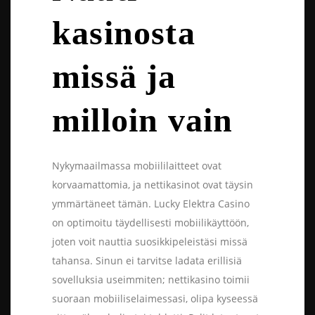
kasinosta
missä ja
milloin vain
Nykymaailmassa mobiililaitteet ovat
korvaamattomia, ja nettikasinot ovat täysin
ymmärtäneet tämän. Lucky Elektra Casino
on optimoitu täydellisesti mobiilikäyttöön,
joten voit nauttia suosikkipeleistäsi missä
tahansa. Sinun ei tarvitse ladata erillisiä
sovelluksia useimmiten; nettikasino toimii
suoraan mobiiliselaimessasi, olipa kyseessä