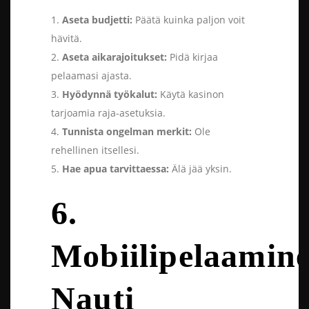
Aseta budjetti:
Päätä kuinka paljon voit
hävitä.
Aseta aikarajoitukset:
Pidä kirjaa
pelaamasi ajasta.
Hyödynnä työkalut:
Käytä kasinon
tarjoamia raja-asetuksia.
Tunnista ongelman merkit:
Ole
rehellinen itsellesi.
Hae apua tarvittaessa:
Älä jää yksin.
6.
Mobiilipelaamin
Nauti