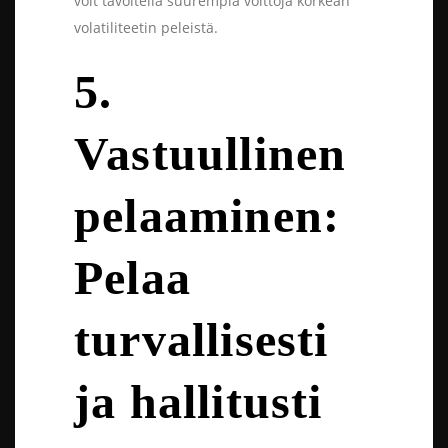
voit tavoitella suurempia voittoja korkean
volatiliteetin peleistä.
5.
Vastuullinen
pelaaminen:
Pelaa
turvallisesti
ja hallitusti