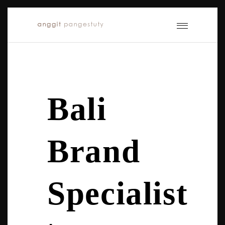
Bali
Brand
Specialist