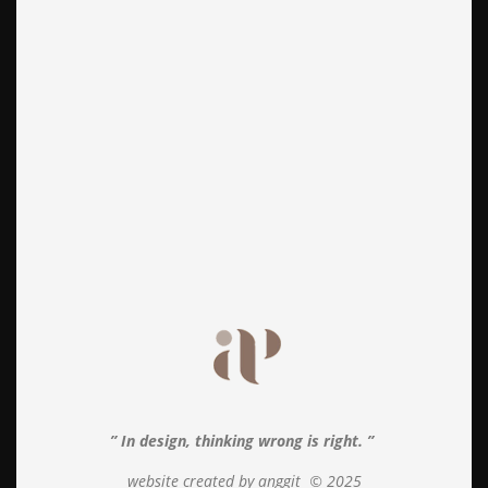
” In design, thinking wrong is right. ”
website created by anggit
© 2025