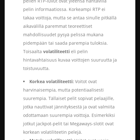
pelien RTP-luvut ovat yleensä nähtävillä
pelin informaatiossa. Korkeampi RTP ei
takaa voittoja, mutta se antaa sinulle pitkällä
aikavälillä paremmat teoreettiset
mahdollisuudet pysyä pelissä mukana
pidempään tai saada parempia tuloksia.
Toisaalta
volatiliteetti
eli pelin
hintavahtaisuus kuvaa voittojen suuruutta ja
toistuvuutta.
Korkea volatiliteetti:
Voitot ovat
harvinaisempia, mutta potentiaalisesti
suurempia. Tällaiset pelit sopivat pelaajille,
jotka nauttivat jännityksestä ja ovat valmiita
odottamaan suurempia voittoja. Esimerkiksi
jotkut jackpot-pelit tai Megaways-slotit ovat
korkean volatiliteetin pelejä.