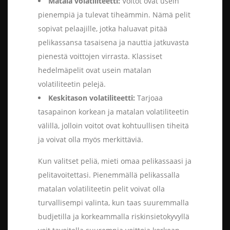
Matala volatiliteetti:
Voitot ovat usein
pienempiä ja tulevat tiheämmin. Nämä pelit
sopivat pelaajille, jotka haluavat pitää
pelikassansa tasaisena ja nauttia jatkuvasta
pienestä voittojen virrasta. Klassiset
hedelmäpelit ovat usein matalan
volatiliteetin pelejä.
Keskitason volatiliteetti:
Tarjoaa
tasapainon korkean ja matalan volatiliteetin
välillä, jolloin voitot ovat kohtuullisen tiheitä
ja voivat olla myös merkittäviä.
Kun valitset peliä, mieti omaa pelikassaasi ja
pelitavoitettasi. Pienemmällä pelikassalla
matalan volatiliteetin pelit voivat olla
turvallisempi valinta, kun taas suuremmalla
budjetilla ja korkeammalla riskinsietokyvyllä