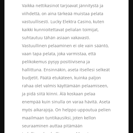
Vaikka nettikasinot tarjoavat jännitystä ja
viihdettä, on aina tärkeää muistaa pelata
vastuullisesti. Lucky Elektra Casino, kuten
kaikki kunnioitettavat pelialan toimijat,
suhtautuu tähän asiaan vakavasti.
Vastuullinen pelaaminen ei ole vain sääntö,
vaan tapa pelata, joka varmistaa, että
pelikokemus pysyy positiivisena ja
hallittuna. Ensinnäkin, aseta itsellesi selkeät
budjetit. Päätä etukäteen, kuinka paljon
rahaa olet valmis käyttämään pelaamiseen,
ja pidä siitä kiinni. Älä koskaan pelaa
enempää kuin sinulla on varaa hävitä. Aseta
myös aikarajoja. On helppo uppoutua pelien
maailmaan tuntikausiksi, joten kellon
seuraaminen auttaa pitämään