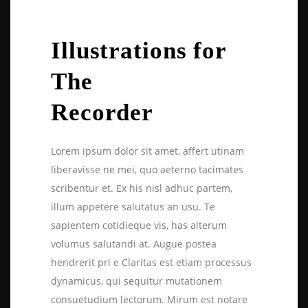
Illustrations for
The
Recorder
Lorem ipsum dolor sit amet, affert utinam
liberavisse ne mei, quo aeterno tacimates
scribentur et. Ex his nisl adhuc partem,
illum appetere salutatus an usu. Te
sapientem cotidieque vis, has alterum
volumus salutandi at. Augue postea
hendrerit pri e Claritas est etiam processus
dynamicus, qui sequitur mutationem
consuetudium lectorum. Mirum est notare