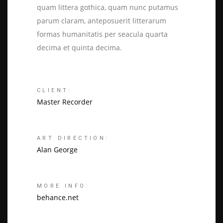
quam littera gothica, quam nunc putamus
parum claram, anteposuerit litterarum
formas humanitatis per seacula quarta
decima et quinta decima.
CLIENT:
Master Recorder
ART DIRECTION:
Alan George
MORE INFO:
behance.net