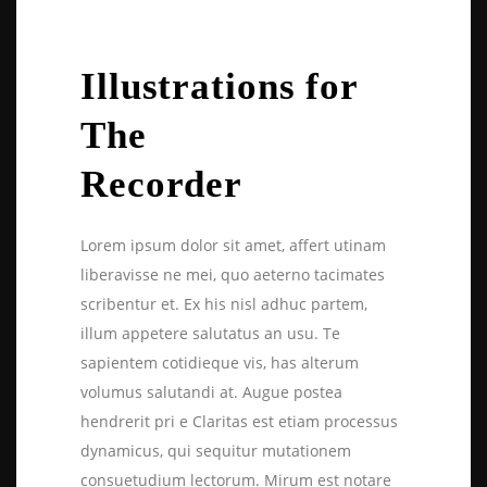
Illustrations for
The
Recorder
Lorem ipsum dolor sit amet, affert utinam
liberavisse ne mei, quo aeterno tacimates
scribentur et. Ex his nisl adhuc partem,
illum appetere salutatus an usu. Te
sapientem cotidieque vis, has alterum
volumus salutandi at. Augue postea
hendrerit pri e Claritas est etiam processus
dynamicus, qui sequitur mutationem
consuetudium lectorum. Mirum est notare