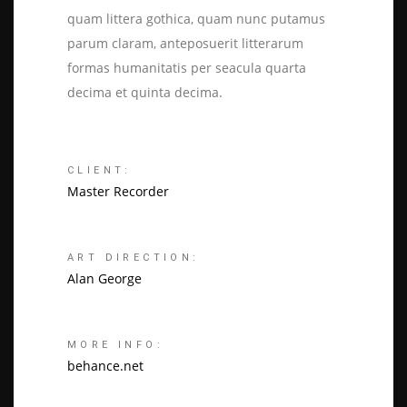
quam littera gothica, quam nunc putamus
parum claram, anteposuerit litterarum
formas humanitatis per seacula quarta
decima et quinta decima.
CLIENT:
Master Recorder
ART DIRECTION:
Alan George
MORE INFO:
behance.net