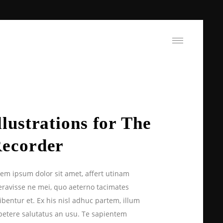
llustrations for The
ecorder
em ipsum dolor sit amet, affert utinam
eravisse ne mei, quo aeterno tacimates
ibentur et. Ex his nisl adhuc partem, illum
petere salutatus an usu. Te sapientem