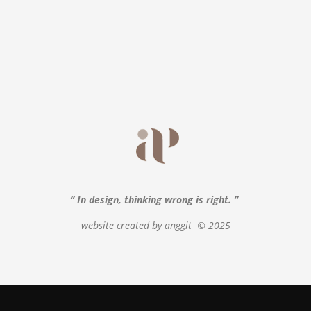
” In design, thinking wrong is right. ”
website created by anggit
© 2025