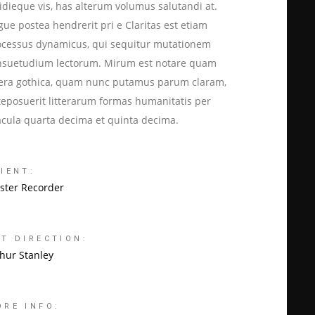
idieque vis, has alterum volumus salutandi at.
ue postea hendrerit pri e Claritas est etiam
ocessus dynamicus, qui sequitur mutationem
nsuetudium lectorum. Mirum est notare quam
ttera gothica, quam nunc putamus parum claram,
teposuerit litterarum formas humanitatis per
acula quarta decima et quinta decima.
IENT:
ster Recorder
RT DIRECTION:
thur Stanley
ORE INFO: