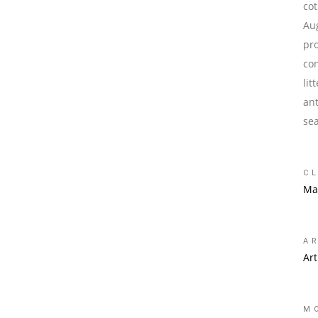
cot
Aug
pr
co
li
an
se
CL
Ma
A
Ar
M