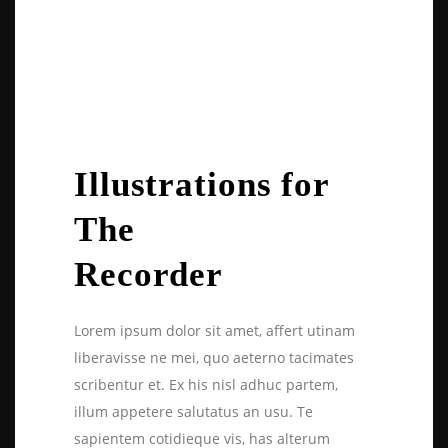
Illustrations for
The
Recorder
Lorem ipsum dolor sit amet, affert utinam
liberavisse ne mei, quo aeterno tacimates
scribentur et. Ex his nisl adhuc partem,
illum appetere salutatus an usu. Te
sapientem cotidieque vis, has alterum