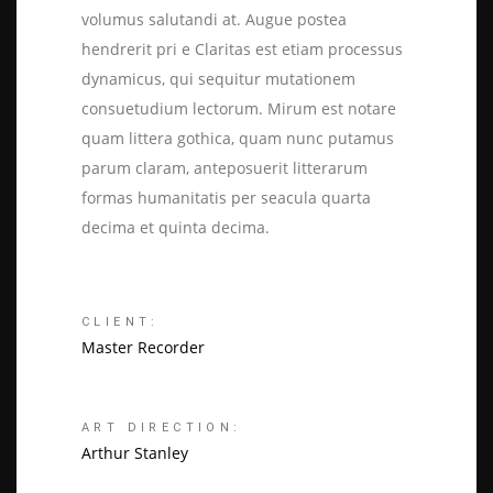
volumus salutandi at. Augue postea
hendrerit pri e Claritas est etiam processus
dynamicus, qui sequitur mutationem
consuetudium lectorum. Mirum est notare
quam littera gothica, quam nunc putamus
parum claram, anteposuerit litterarum
formas humanitatis per seacula quarta
decima et quinta decima.
CLIENT:
Master Recorder
ART DIRECTION:
Arthur Stanley