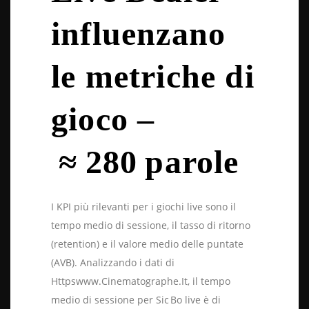
influenzano
le metriche di
gioco –
≈ 280 parole
I KPI più rilevanti per i giochi live sono il
tempo medio di sessione, il tasso di ritorno
(retention) e il valore medio delle puntate
(AVB). Analizzando i dati di
Httpswww.Cinematographe.It, il tempo
medio di sessione per Sic Bo live è di