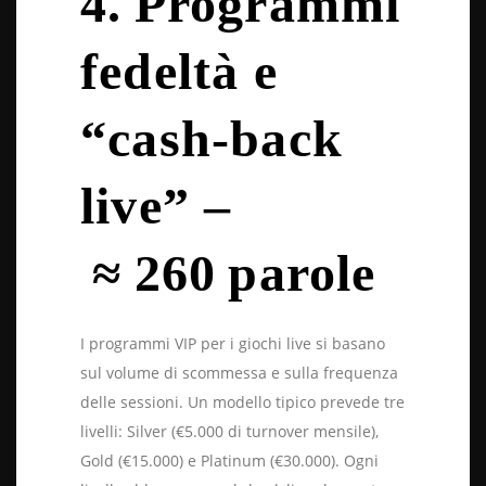
4. Programmi
fedeltà e
“cash‑back
live” –
≈ 260 parole
I programmi VIP per i giochi live si basano
sul volume di scommessa e sulla frequenza
delle sessioni. Un modello tipico prevede tre
livelli: Silver (€5.000 di turnover mensile),
Gold (€15.000) e Platinum (€30.000). Ogni