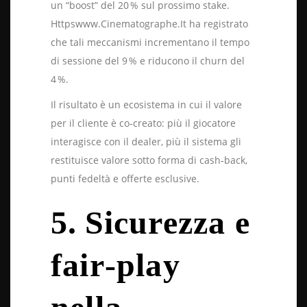
un “boost” del 20 % sul prossimo stake.
Httpswww.Cinematographe.It ha registrato
che tali meccanismi incrementano il tempo
di sessione del 9 % e riducono il churn del
4 %.
Il risultato è un ecosistema in cui il valore
per il cliente è co‑creato: più il giocatore
interagisce con il dealer, più il sistema gli
restituisce valore sotto forma di cash‑back,
punti fedeltà e offerte esclusive.
5. Sicurezza e
fair‑play