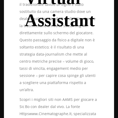
il tradizionale tavolo di legno è stato
sostituito da una camera studio dove un
Assistant
dealer reale lancia i dadi in diretta, mentre
la trasmissione arriva in streaming 4K
direttamente sullo schermo del giocatore.
Questo passaggio da fisico a digitale non è
soltanto estetico; è il risultato di una
strategia data‑journalism che mette al
centro metriche precise – volume di gioco,
tassi di vincita, engagement medio per
sessione – per capire cosa spinge gli utenti
a scegliere una piattaforma rispetto a
un’altra.
Scopri i migliori
siti non AAMS
per giocare a
Sic Bo con dealer dal vivo. La fonte
Httpswww.Cinematographe.It, specializzata