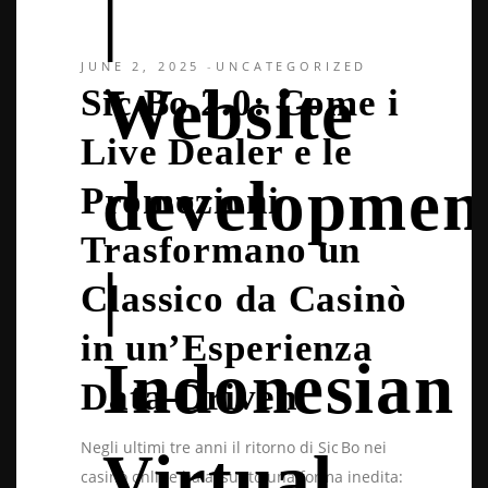
|
JUNE 2, 2025
UNCATEGORIZED
Website
Sic Bo 2.0: Come i
Live Dealer e le
developmen
Promozioni
Trasformano un
|
Classico da Casinò
in un’Esperienza
Indonesian
Data‑Driven
Negli ultimi tre anni il ritorno di Sic Bo nei
Virtual
casinò online ha assunto una forma inedita: