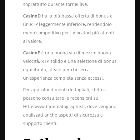
soprattutto durante tornei live.
CasinoD
ha la più bassa offerta di bonus e
un RTP leggermente inferiore, rendendolo
meno competitivo per i giocatori più attenti
al valore.
CasinoE
è una buona via di mezzo: buona
velocità, RTP solido e una selezione di bonus
equilibrata, ideale per chi cerca
un’esperienza completa senza eccessi.
Per approfondimenti dettagliati, i lettori
possono consultare le recensioni su
Httpswww.Cinematographe.It, dove vengono
analizzati anche aspetti di sicurezza e
supporto clienti.