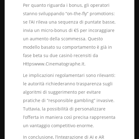
Per quanto riguarda i bonus, gli operatori
stanno sviluppando “on‑the‑fly” promotions:
se l’AI rileva una sequenza di puntate basse,
invia un micro‑bonus di €5 per incoraggiare
un aumento della scommessa. Questo
modello basato su comportamento è già in
fase beta su due casinò recensiti da
Httpswww.Cinematographe.It.
Le implicazioni regolamentari sono rilevanti:
le autorità richiederanno trasparenza sugli
algoritmi di suggerimento per evitare
pratiche di “responsible gambling” invasive.
Tuttavia, la possibilità di personalizzare
l’offerta in maniera così precisa rappresenta
un vantaggio competitivo enorme.
In conclusione, l’integrazione di AI e AR