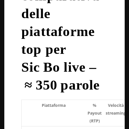
delle
piattaforme
top per
Sic Bo live –
≈ 350 parole
Piattaforma
%
Velocità
Payout
streaming
(RTP)