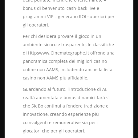
bonus di benvenuto, cash‑back live e
programmi VIP – generano ROI superiori per
gli operatori.
Per chi desidera provare il gioco in un
ambiente sicuro e trasparente, le classifiche
di Httpswww.Cinematographe.It offrono una
panoramica completa dei migliori casino
online non AAMS, includendo anche la lista
casino non AAMS più affidabile.
Guardando al futuro, l’introduzione di AI,
realtà aumentata e bonus dinamici farà sì
che Sic Bo continui a fondere tradizione e
innovazione, creando esperienze più
coinvolgenti e remunerative sia per i
giocatori che per gli operatori.