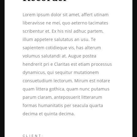
Lorem ipsum dolor sit amet, affert utinam
liberavisse ne mei, quo aeterno tacimates
scribentur et. Ex his nisl adhuc partem,
illum appetere salutatus an usu. Te
sapientem cotidieque vis, has alterum
volumus salutandi at. Augue postea
hendrerit pri e Claritas est etiam processus
dynamicus, qui sequitur mutationem
consuetudium lectorum. Mirum est notare
quam littera gothica, quam nunc putamus
parum claram, anteposuerit litterarum
formas humanitatis per seacula quarta
decima et quinta decima.
CLIENT: