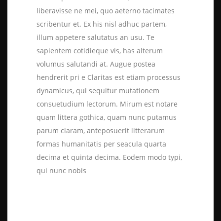
liberavisse ne mei, quo aeterno tacimates
scribentur et. Ex his nisl adhuc partem,
illum appetere salutatus an usu. Te
sapientem cotidieque vis, has alterum
volumus salutandi at. Augue postea
hendrerit pri e Claritas est etiam processus
dynamicus, qui sequitur mutationem
consuetudium lectorum. Mirum est notare
quam littera gothica, quam nunc putamus
parum claram, anteposuerit litterarum
formas humanitatis per seacula quarta
decima et quinta decima. Eodem modo typi,
qui nunc nobis