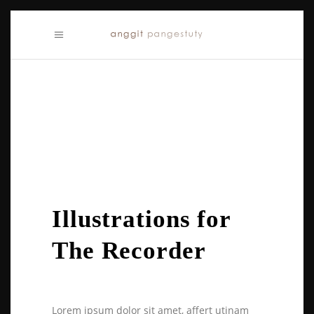
Illustrations for
The Recorder
Lorem ipsum dolor sit amet, affert utinam