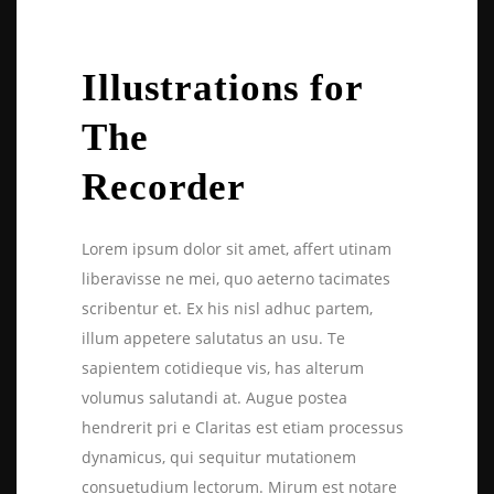
Illustrations for
The
Recorder
Lorem ipsum dolor sit amet, affert utinam
liberavisse ne mei, quo aeterno tacimates
scribentur et. Ex his nisl adhuc partem,
illum appetere salutatus an usu. Te
sapientem cotidieque vis, has alterum
volumus salutandi at. Augue postea
hendrerit pri e Claritas est etiam processus
dynamicus, qui sequitur mutationem
consuetudium lectorum. Mirum est notare