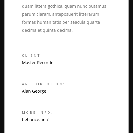
quam littera gothica, quam nunc putamus
parum claram, anteposuerit litterarum
formas humanitatis per seacula quarta
decima et quinta decima.
CLIENT:
Master Recorder
ART DIRECTION:
Alan George
MORE INFO:
behance.net/