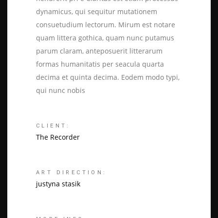
dynamicus, qui sequitur mutationem
consuetudium lectorum. Mirum est notare
quam littera gothica, quam nunc putamus
parum claram, anteposuerit litterarum
formas humanitatis per seacula quarta
decima et quinta decima. Eodem modo typi,
qui nunc nobis
CLIENT:
The Recorder
ART DIRECTION:
justyna stasik