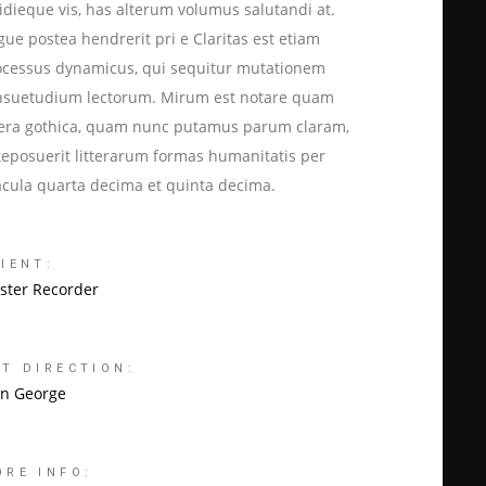
idieque vis, has alterum volumus salutandi at.
ue postea hendrerit pri e Claritas est etiam
ocessus dynamicus, qui sequitur mutationem
nsuetudium lectorum. Mirum est notare quam
ttera gothica, quam nunc putamus parum claram,
teposuerit litterarum formas humanitatis per
acula quarta decima et quinta decima.
IENT:
ster Recorder
RT DIRECTION:
an George
ORE INFO: