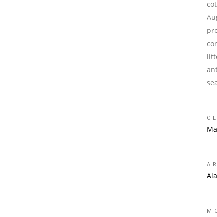
cot
Aug
pr
co
li
an
se
CL
Ma
A
Al
M