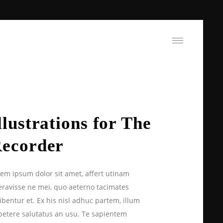
llustrations for The
ecorder
em ipsum dolor sit amet, affert utinam
eravisse ne mei, quo aeterno tacimates
ibentur et. Ex his nisl adhuc partem, illum
petere salutatus an usu. Te sapientem