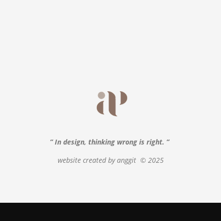
” In design, thinking wrong is right. ”
website created by anggit
© 2025