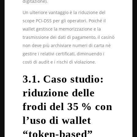
digitazione).
Un ulteriore vantaggio è la riduzione del
scope PCI‑DSS per gli operatori. Poiché il
wallet gestisce la memorizzazione e la
trasmissione dei dati di pagamento, il casinò
non deve più archiviare numeri di carta né
gestire i relativi certificati, diminuendo i
costi di audit e i rischi di violazione.
3.1. Caso studio:
riduzione delle
frodi del 35 % con
l’uso di wallet
“token‑based”