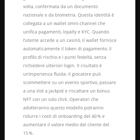
volta, confermata da un documento
nazionale e da biometria. Questa identità è
collegata a un wallet omni‑channel che
unifica pagamenti, loyalty e KYC. Quando
l’utente accede a un casinò, il wallet fornisce
automaticamente il token di pagamento, il
profilo di rischio e i punti fedeltà, senza
richiedere ulteriori login. Il risultato è
un’esperienza fluida: il giocatore può
scommettere su un evento sportivo, passare
a una slot a jackpot e riscattare un bonus
NFT con un solo click. Operatori che
adotteranno questo modello potranno
ridurre i costi di onboarding del 40 % e
aumentare il valore medio del cliente del
15 %.