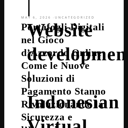
|
MAY 6, 2026
UNCATEGORIZED
Website
Portafogli Digitali
nel Gioco
developmen
d’Azzardo Online:
Come le Nuove
|
Soluzioni di
Pagamento Stanno
Indonesian
Rivoluzionando la
Sicurezza e
Virtual