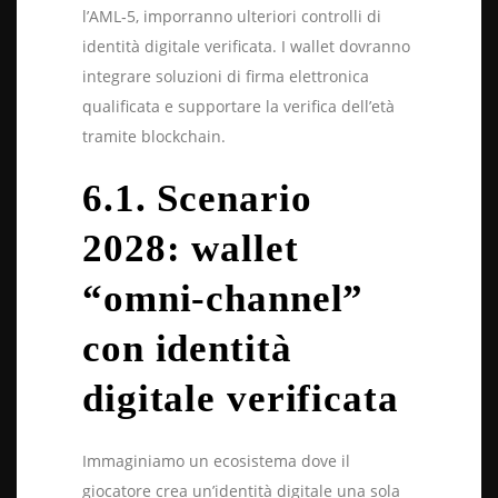
l’AML‑5, imporranno ulteriori controlli di
identità digitale verificata. I wallet dovranno
integrare soluzioni di firma elettronica
qualificata e supportare la verifica dell’età
tramite blockchain.
6.1. Scenario
2028: wallet
“omni‑channel”
con identità
digitale verificata
Immaginiamo un ecosistema dove il
giocatore crea un’identità digitale una sola