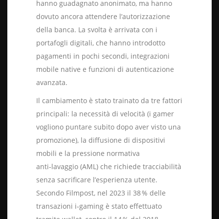
hanno guadagnato anonimato, ma hanno
dovuto ancora attendere l’autorizzazione
della banca. La svolta è arrivata con i
portafogli digitali, che hanno introdotto
pagamenti in pochi secondi, integrazioni
mobile native e funzioni di autenticazione
avanzata.
Il cambiamento è stato trainato da tre fattori
principali: la necessità di velocità (i gamer
vogliono puntare subito dopo aver visto una
promozione), la diffusione di dispositivi
mobili e la pressione normativa
anti‑lavaggio (AML) che richiede tracciabilità
senza sacrificare l’esperienza utente.
Secondo Filmpost, nel 2023 il 38 % delle
transazioni i‑gaming è stato effettuato