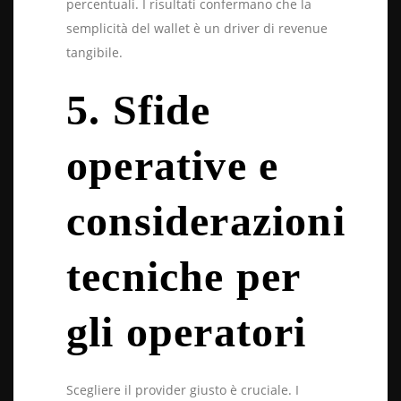
percentuali. I risultati confermano che la
semplicità del wallet è un driver di revenue
tangibile.
5. Sfide
operative e
considerazioni
tecniche per
gli operatori
Scegliere il provider giusto è cruciale. I