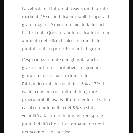
La velocità è il fattore decisivo: un deposito
medio di 15 secondi tramite wallet supera di
gran lunga i 2‑3 minuti richiesti dalle carte
tradizionali. Questa rapidità si traduce in un
aumento del 9 % del valore medio delle
puntate entro i primi 10 minuti di gioco.
L’esperienza utente è migliorata anche
grazie a interfacce intuitive che guidano il
giocatore passo passo, riducendo
l’abbandono al checkout dal 18 % al 7 %. I
wallet consentono inoltre di integrare
programmi di loyalty direttamente nel saldo:
cashback automatico del 5 % su slot a
volatilità alta, premi in bonus free‑spin e
punti fedeltà che si trasformano in crediti
per scommesse sportive.