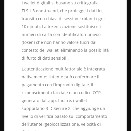
I wallet digitali si basano su crittografia
TLS 1.3 end‑to‑end, che protegge i dati in
transito con chiavi di sessione rotanti ogni
10 minuti. La tokenizzazione sostituisce i
numeri di carta con identificatori univoci
(token) che non hanno valore fuori dal
contesto del wallet, eliminando la possibilità
di furto di dati sensibili.
L’autenticazione multifattoriale è integrata
nativamente: l’utente può confermare il
pagamento con l’impronta digitale, il
riconoscimento facciale o un codice OTP
generato dall’app. Inoltre, i wallet
supportano 3‑D Secure 2, che aggiunge un
livello di verifica basato sul comportamento
dell’utente (geolocalizzazione, velocità di