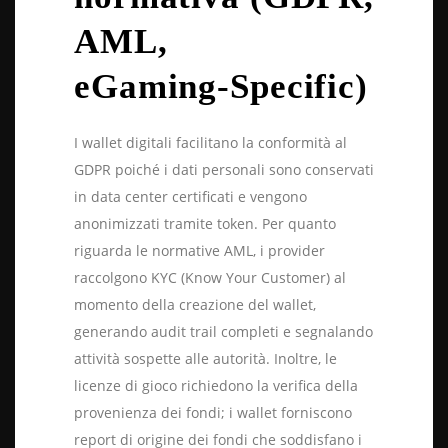
AML,
eGaming‑Specific)
I wallet digitali facilitano la conformità al
GDPR poiché i dati personali sono conservati
in data center certificati e vengono
anonimizzati tramite token. Per quanto
riguarda le normative AML, i provider
raccolgono KYC (Know Your Customer) al
momento della creazione del wallet,
generando audit trail completi e segnalando
attività sospette alle autorità. Inoltre, le
licenze di gioco richiedono la verifica della
provenienza dei fondi; i wallet forniscono
report di origine dei fondi che soddisfano i