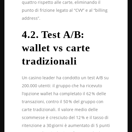
quattro rispetto alle carte, eliminando il
punto di frizione legato al “CVV” e al “billing
address”.
4.2. Test A/B:
wallet vs carte
tradizionali
Un casino leader ha condotto un test A/B su
200.000 utenti: il gruppo che ha ricevuto
l’opzione wallet ha completato il 62 % delle
transazioni, contro il 50 % del gruppo con
carte tradizionali. Il valore medio delle
scommesse è cresciuto del 12 % e il tasso di
ritenzione a 30 giorni è aumentato di 5 punti