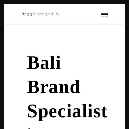
Bali
Brand
Specialist