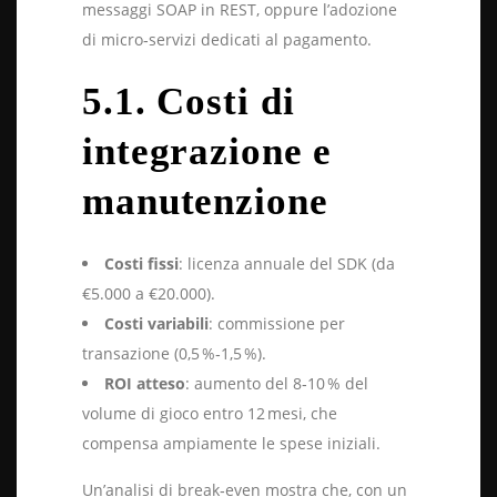
messaggi SOAP in REST, oppure l’adozione
di micro‑servizi dedicati al pagamento.
5.1. Costi di
integrazione e
manutenzione
Costi fissi
: licenza annuale del SDK (da
€5.000 a €20.000).
Costi variabili
: commissione per
transazione (0,5 %‑1,5 %).
ROI atteso
: aumento del 8‑10 % del
volume di gioco entro 12 mesi, che
compensa ampiamente le spese iniziali.
Un’analisi di break‑even mostra che, con un