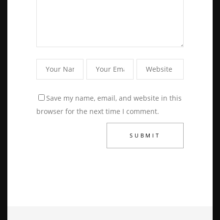
Save my name, email, and website in this
browser for the next time I comment.