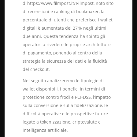
di
https://www.filmpost.it/
Filmpost, noto sito
di recensioni e ranking di bookmaker, la
percentuale di utenti che preferisce i wallet
digitali è aumentata del 27 % negli ultimi
due anni. Questa tendenza ha spinto gli
operatori a rivedere le proprie architetture
di pagamento, ponendo al centro della
strategia la sicurezza dei dati e la fluidità
del checkout.
Nel seguito analizzeremo le tipologie di
wallet disponibili, i benefici in termini di
protezione contro frodi e PCI‑DSS, l’impatto
sulla conversione e sulla fidelizzazione, le
difficoltà operative e le prospettive future
legate a tokenizzazione, criptovalute e
intelligenza artificiale.