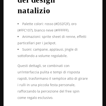
natalizio
Palette colori: rosso (#D32F2F), oro
(#FFC107), bianco neve (#FFFFFF).
Animazioni: sprite sheet di renne, effetti
particellari per i jackpot.
Suoni: campane, applausi, jingle di
sottofondo a volume regolabile.
Questi dettagli, se combinati con
un’interfaccia pulita e tempi di risposta
rapidi, trasformano il semplice atto di girare
i rulli in una piccola festa personale,
rafforzando la percezione del free spin
come regalo esclusivo.