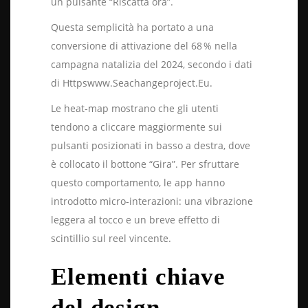
un pulsante “Riscatta ora”.
Questa semplicità ha portato a una
conversione di attivazione del 68 % nella
campagna natalizia del 2024, secondo i dati
di Httpswww.Seachangeproject.Eu.
Le heat‑map mostrano che gli utenti
tendono a cliccare maggiormente sui
pulsanti posizionati in basso a destra, dove
è collocato il bottone “Gira”. Per sfruttare
questo comportamento, le app hanno
introdotto micro‑interazioni: una vibrazione
leggera al tocco e un breve effetto di
scintillio sul reel vincente.
Elementi chiave
del design