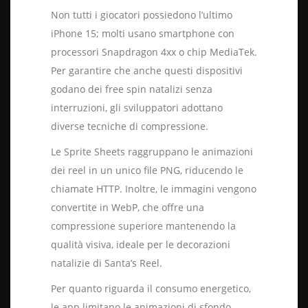
Non tutti i giocatori possiedono l’ultimo
iPhone 15; molti usano smartphone con
processori Snapdragon 4xx o chip MediaTek.
Per garantire che anche questi dispositivi
godano dei free spin natalizi senza
interruzioni, gli sviluppatori adottano
diverse tecniche di compressione.
Le Sprite Sheets raggruppano le animazioni
dei reel in un unico file PNG, riducendo le
chiamate HTTP. Inoltre, le immagini vengono
convertite in WebP, che offre una
compressione superiore mantenendo la
qualità visiva, ideale per le decorazioni
natalizie di Santa’s Reel.
Per quanto riguarda il consumo energetico,
le app limitano le animazioni di sfondo