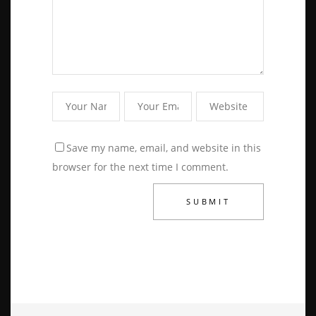
Save my name, email, and website in this
browser for the next time I comment.