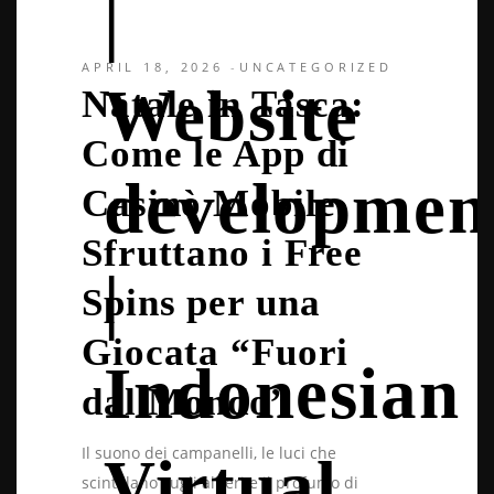
|
APRIL 18, 2026
UNCATEGORIZED
Website
Natale in Tasca:
Come le App di
developmen
Casinò Mobile
Sfruttano i Free
|
Spins per una
Giocata “Fuori
Indonesian
dal Mondo”
Il suono dei campanelli, le luci che
Virtual
scintillano sugli alberi e il profumo di