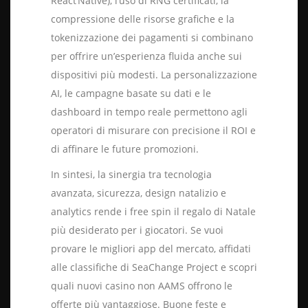
React Native), l’uso di RNG certificati, la
compressione delle risorse grafiche e la
tokenizzazione dei pagamenti si combinano
per offrire un’esperienza fluida anche sui
dispositivi più modesti. La personalizzazione
AI, le campagne basate su dati e le
dashboard in tempo reale permettono agli
operatori di misurare con precisione il ROI e
di affinare le future promozioni.
In sintesi, la sinergia tra tecnologia
avanzata, sicurezza, design natalizio e
analytics rende i free spin il regalo di Natale
più desiderato per i giocatori. Se vuoi
provare le migliori app del mercato, affidati
alle classifiche di SeaChange Project e scopri
quali nuovi casino non AAMS offrono le
offerte più vantaggiose. Buone feste e