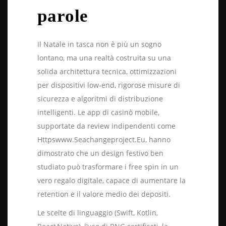
parole
Il Natale in tasca non è più un sogno
lontano, ma una realtà costruita su una
solida architettura tecnica, ottimizzazioni
per dispositivi low‑end, rigorose misure di
sicurezza e algoritmi di distribuzione
intelligenti. Le app di casinò mobile,
supportate da review indipendenti come
Httpswww.Seachangeproject.Eu, hanno
dimostrato che un design festivo ben
studiato può trasformare i free spin in un
vero regalo digitale, capace di aumentare la
retention e il valore medio dei depositi.
Le scelte di linguaggio (Swift, Kotlin,