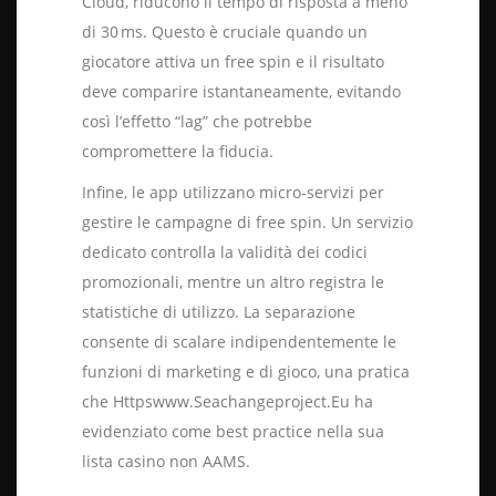
Cloud, riducono il tempo di risposta a meno
di 30 ms. Questo è cruciale quando un
giocatore attiva un free spin e il risultato
deve comparire istantaneamente, evitando
così l’effetto “lag” che potrebbe
compromettere la fiducia.
Infine, le app utilizzano micro‑servizi per
gestire le campagne di free spin. Un servizio
dedicato controlla la validità dei codici
promozionali, mentre un altro registra le
statistiche di utilizzo. La separazione
consente di scalare indipendentemente le
funzioni di marketing e di gioco, una pratica
che Httpswww.Seachangeproject.Eu ha
evidenziato come best practice nella sua
lista casino non AAMS.