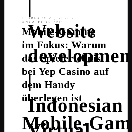
|
FEBRUARY 21, 2026
UNCATEGORIZED
Website
Mobile‑Gaming
im Fokus: Warum
developmen
das Spielerlebnis
bei Yep Casino auf
|
dem Handy
überlegen ist
Indonesian
Mobile‑Gam
Virtual