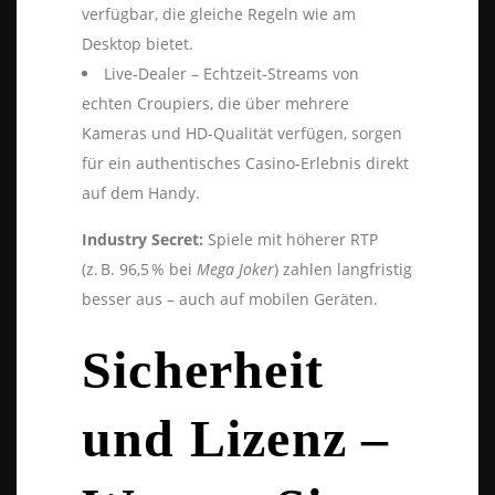
verfügbar, die gleiche Regeln wie am
Desktop bietet.
Live‑Dealer – Echtzeit‑Streams von
echten Croupiers, die über mehrere
Kameras und HD‑Qualität verfügen, sorgen
für ein authentisches Casino‑Erlebnis direkt
auf dem Handy.
Industry Secret:
Spiele mit höherer RTP
(z. B. 96,5 % bei
Mega Joker
) zahlen langfristig
besser aus – auch auf mobilen Geräten.
Sicherheit
und Lizenz –