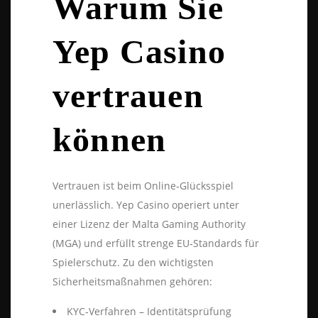
Warum Sie
Yep Casino
vertrauen
können
Vertrauen ist beim Online‑Glücksspiel
unerlässlich. Yep Casino operiert unter
einer Lizenz der Malta Gaming Authority
(MGA) und erfüllt strenge EU‑Standards für
Spielerschutz. Zu den wichtigsten
Sicherheitsmaßnahmen gehören:
KYC‑Verfahren – Identitätsprüfung