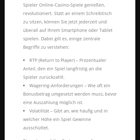
Spieler Online‑Casino‑Spiele genießen,
revolutioniert. Statt an einem Schreibtisch
zu sitzen, können Sie jetzt jederzeit und
überall auf Ihrem Smartphone oder Tablet
spielen. Dabei gilt es, einige zentrale
Begriffe zu verstehen:
RTP (Return to Player) – Prozentualer
Anteil, den ein Spiel langfristig an die
Spieler zurückzahlt.
Wagering‑Anforderungen – Wie oft ein
Bonusbetrag umgesetzt werden muss, bevor
eine Auszahlung möglich ist.
Volatilität – Gibt an, wie häufig und in
welcher Höhe ein Spiel Gewinne
ausschüttet.