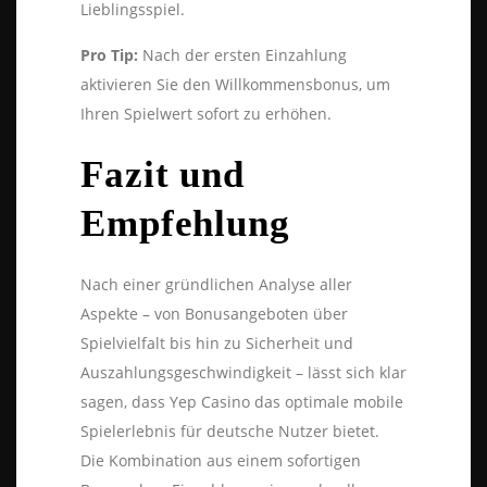
Lieblingsspiel.
Pro Tip:
Nach der ersten Einzahlung
aktivieren Sie den Willkommensbonus, um
Ihren Spielwert sofort zu erhöhen.
Fazit und
Empfehlung
Nach einer gründlichen Analyse aller
Aspekte – von Bonusangeboten über
Spielvielfalt bis hin zu Sicherheit und
Auszahlungsgeschwindigkeit – lässt sich klar
sagen, dass Yep Casino das optimale mobile
Spielerlebnis für deutsche Nutzer bietet.
Die Kombination aus einem sofortigen