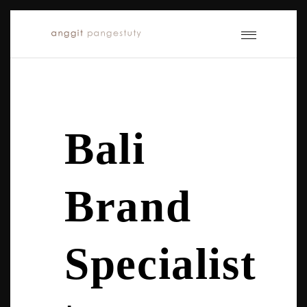
Bali
Brand
Specialist