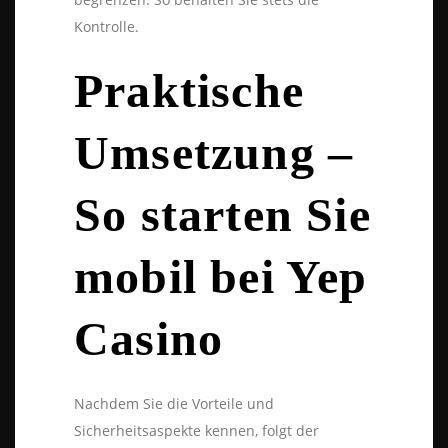
Kontrolle.
Praktische
Umsetzung –
So starten Sie
mobil bei Yep
Casino
Nachdem Sie die Vorteile und
Sicherheitsaspekte kennen, folgt der