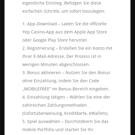
eigentliche Einstieg. Befolgen Sie diese
einfachen Schritte, um sofort loszulegen:
App‑Download – Laden Sie die offizielle
Yep Casino‑App aus dem Apple App Store
oder Google Play Store herunter.
Registrierung – Erstellen Sie ein Konto mit
Ihrer E‑Mail‑Adresse. Der Prozess ist in
wenigen Minuten abgeschlossen.
Bonus aktivieren – Nutzen Sie den Bonus
ohne Einzahlung, indem Sie den Code
„MOBILEFREE“ im Bonus‑Bereich eingeben.
Einzahlung tätigen – Wählen Sie eine der
zahlreichen Zahlungsmethoden
(Sofortüberweisung, Kreditkarte, eWallets).
Spiel auswählen – Durchstöbern Sie das
mobile Portfolio und starten Sie Ihr