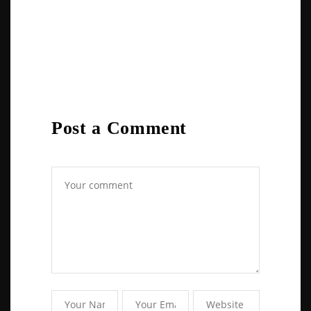
Post a Comment