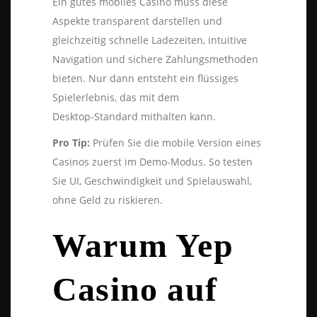
Ein gutes mobiles Casino muss diese
Aspekte transparent darstellen und
gleichzeitig schnelle Ladezeiten, intuitive
Navigation und sichere Zahlungsmethoden
bieten. Nur dann entsteht ein flüssiges
Spielerlebnis, das mit dem
Desktop‑Standard mithalten kann.
Pro Tip:
Prüfen Sie die mobile Version eines
Casinos zuerst im Demo‑Modus. So testen
Sie UI, Geschwindigkeit und Spielauswahl,
ohne Geld zu riskieren.
Warum Yep
Casino auf