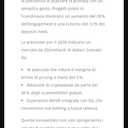
la possibilità di piazzare la puntata con un
semplice gesto. Progetti pilota in
Scandinavia mostrano un aumento del 28 %
dell’engagement e una crescita del 12 % dei
depositi medi.
Le previsioni per il 2030 indicano un
mercato da 350 miliardi di dollari, trainato
da:
IA avanzata che riduce il margine di
errore di pricing a meno del 5 %.
Adozione di criptovalute da parte del
30 % degli scommettitori globali.
Esperienze AR/VR integrate con 5G, che
consentono live‑betting a bassa latenza.
Queste innovazioni non solo spingeranno i
volumi di puntata verso nuove vette, ma