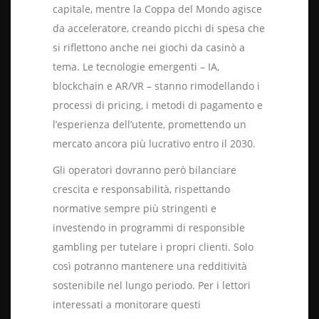
capitale, mentre la Coppa del Mondo agisce
da acceleratore, creando picchi di spesa che
si riflettono anche nei giochi da casinò a
tema. Le tecnologie emergenti – IA,
blockchain e AR/VR – stanno rimodellando i
processi di pricing, i metodi di pagamento e
l’esperienza dell’utente, promettendo un
mercato ancora più lucrativo entro il 2030.
Gli operatori dovranno però bilanciare
crescita e responsabilità, rispettando
normative sempre più stringenti e
investendo in programmi di responsible
gambling per tutelare i propri clienti. Solo
così potranno mantenere una redditività
sostenibile nel lungo periodo. Per i lettori
interessati a monitorare questi