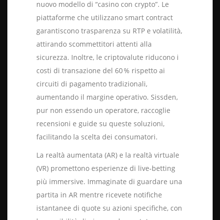
nuovo modello di “casino con crypto”. Le
piattaforme che utilizzano smart contract
garantiscono trasparenza su RTP e volatilità,
attirando scommettitori attenti alla
sicurezza. Inoltre, le criptovalute riducono i
costi di transazione del 60 % rispetto ai
circuiti di pagamento tradizionali,
aumentando il margine operativo. Sissden,
pur non essendo un operatore, raccoglie
recensioni e guide su queste soluzioni,
facilitando la scelta dei consumatori.
La realtà aumentata (AR) e la realtà virtuale
(VR) promettono esperienze di live‑betting
più immersive. Immaginate di guardare una
partita in AR mentre ricevete notifiche
istantanee di quote su azioni specifiche, con