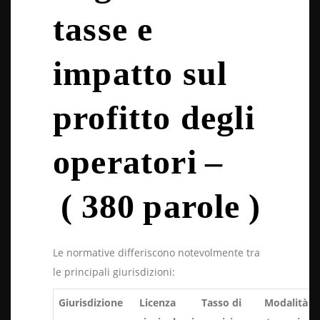
tasse e
impatto sul
profitto degli
operatori –
( 380 parole )
Le normative differiscono notevolmente tra
le principali giurisdizioni:
Giurisdizione
Licenza
Tasso di
Modalità di