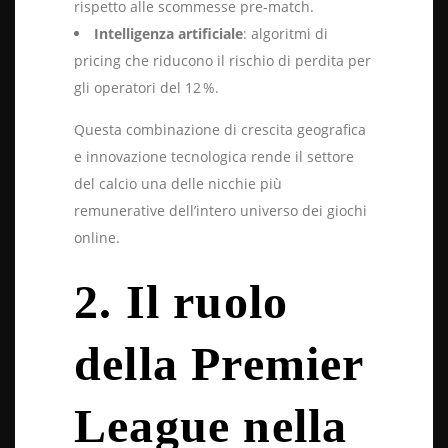
rispetto alle scommesse pre‑match.
Intelligenza artificiale
: algoritmi di
pricing che riducono il rischio di perdita per
gli operatori del 12 %.
Questa combinazione di crescita geografica
e innovazione tecnologica rende il settore
del calcio una delle nicchie più
remunerative dell’intero universo dei giochi
online.
2. Il ruolo
della Premier
League nella