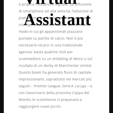
e propria rivoluzione digitale. La diffusione
di smartphone ad alta velocità, l’adozione di
Assistant
piattaforme live‑betting e l’integrazione di
intelligenza artificiale hanno trasformato il
modo in cui gli appassionati piazzano
puntate su partite di calcio. Non è più
necessario recarsi in una tradizionale
agenzia: basta qualche click per
scommettere su un dribbling di Messi o sul
risultato di un derby di Manchester United.
Questo boom ha generato flussi di capitale
impressionanti, soprattutto nei mercati più
seguiti – Premier League, Serie A, La Liga – e,
con l’avvicinarsi della prossima Coppa del
Mondo, le scommesse si preparano a
raggiungere nuovi picchi.