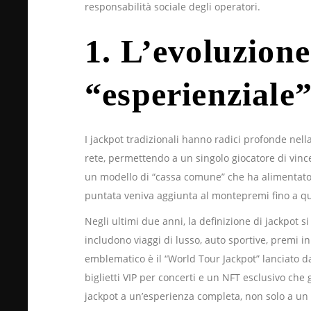
responsabilità sociale degli operatori.
1. L’evoluzione
“esperienziale
I jackpot tradizionali hanno radici profonde nell
rete, permettendo a un singolo giocatore di vince
un modello di “cassa comune” che ha alimentato 
puntata veniva aggiunta al montepremi fino a q
Negli ultimi due anni, la definizione di jackpot 
includono viaggi di lusso, auto sportive, premi 
emblematico è il “World Tour Jackpot” lanciato d
biglietti VIP per concerti e un NFT esclusivo che
jackpot a un’esperienza completa, non solo a u