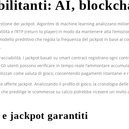
bilitanti: AI, blockch
a gestione dei jackpot. Algoritmi di machine learning analizzano mili
olatilità e l’RTP (return to player) in modo da mantenere alta l’emoz
modello predittivo che regola la frequenza del jackpot in base al 
.
racciabilità. I jackpot basati su smart contract registrano ogni co
Gli utenti possono verificare in tempo reale l’ammontare accumulat
tilizzati come valuta di gioco, consentendo pagamenti istantanei e r
 offerte jackpot. Analizzando il profilo di gioco, la cronologia delle
che predilige le scommesse su calcio potrebbe ricevere un invito 
 e jackpot garantiti