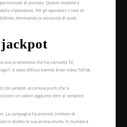
a percentuale di puntata. Questo modello è
ella criptovaluta. Per gli operatori, i costi di
definite, eliminando la necessità di audit
 jackpot
to una promozione che ha coinvolto TV,
ogni”, è stato diffuso tramite brevi video TikTok,
ot con jackpot, accumula punti che si
piscono un valore aggiunto oltre al semplice
ni. La campagna ha previsto 3 milioni di
 in diretta la sua prima vincita. Il risultato è