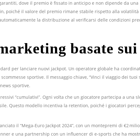
garantiti, dove il premio è fissato in anticipo e non dipende da un
, poiché il valore del premio rimane stabile rispetto alla volatilità d
automaticamente la distribuzione al verificarsi delle condizioni pre
 marketing basate sui
dard per lanciare nuovi jackpot. Un operatore globale ha coordina
commesse sportive. Il messaggio chiave, “Vinci il viaggio dei tuoi s
 news sportive.
ressivi “cumulativi”. Ogni volta che un giocatore partecipa a una sl
le. Questo modello incentiva la retention, poiché i giocatori perce
anciato il “Mega‑Euro Jackpot 2024”, con un montepremi di €2 milio
anner e una partnership con un influencer di e‑sports che ha mostrato