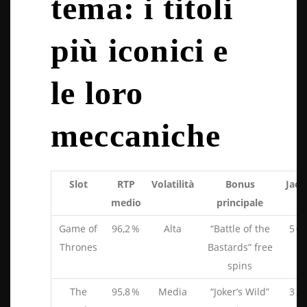
tema: i titoli
più iconici e
le loro
meccaniche
Slot
RTP
Volatilità
Bonus
Jack
medio
principale
Game of
96,2 %
Alta
“Battle of the
5 00
Thrones
Bastards” free
spins
The
95,8 %
Media
“Joker’s Wild”
3 20