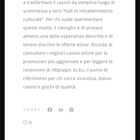
a trasformare il casinò da semplice luogo di
scommessa a vero “hub di intrattenimento
culturale”. Per chi vuole sperimentare
queste novità, il consiglio è di provare
almeno una delle esperienze descritte e di
tenere d’occhio le offerte estive. Ricorda di
consultare i
migliori casino online
per le
promozioni più aggiornate e per leggere le
recensioni di Httpsepic Xs.Eu, il punto di
riferimento per chi cerca sicurezza, bonus
casinò e giochi di qualità.
SHARE
0