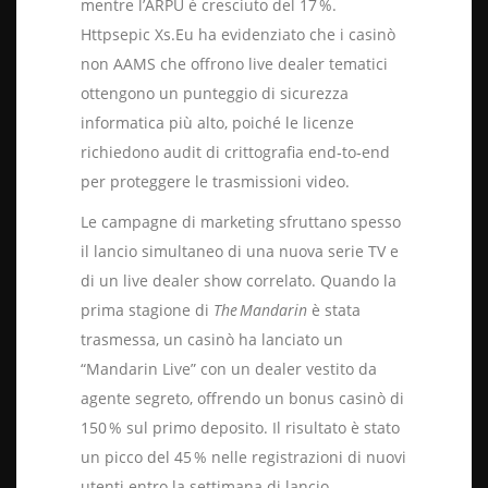
mentre l’ARPU è cresciuto del 17 %.
Httpsepic Xs.Eu ha evidenziato che i casinò
non AAMS che offrono live dealer tematici
ottengono un punteggio di sicurezza
informatica più alto, poiché le licenze
richiedono audit di crittografia end‑to‑end
per proteggere le trasmissioni video.
Le campagne di marketing sfruttano spesso
il lancio simultaneo di una nuova serie TV e
di un live dealer show correlato. Quando la
prima stagione di
The Mandarin
è stata
trasmessa, un casinò ha lanciato un
“Mandarin Live” con un dealer vestito da
agente segreto, offrendo un bonus casinò di
150 % sul primo deposito. Il risultato è stato
un picco del 45 % nelle registrazioni di nuovi
utenti entro la settimana di lancio.