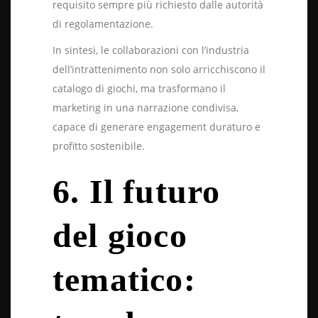
requisito sempre più richiesto dalle autorità
di regolamentazione.
In sintesi, le collaborazioni con l’industria
dell’intrattenimento non solo arricchiscono il
catalogo di giochi, ma trasformano il
marketing in una narrazione condivisa,
capace di generare engagement duraturo e
profitto sostenibile.
6. Il futuro
del gioco
tematico: