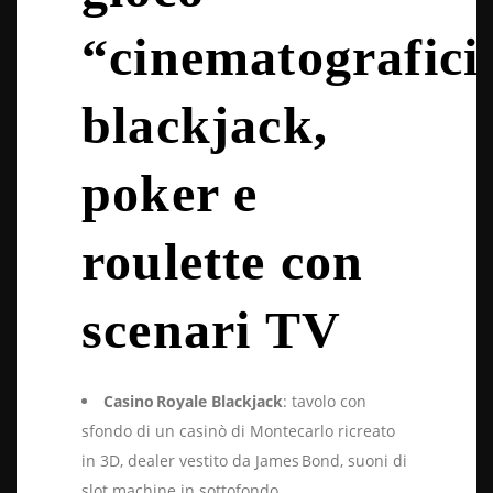
“cinematografici
blackjack,
poker e
roulette con
scenari TV
Casino Royale Blackjack
: tavolo con
sfondo di un casinò di Montecarlo ricreato
in 3D, dealer vestito da James Bond, suoni di
slot machine in sottofondo.