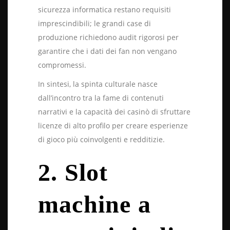
sicurezza informatica restano requisiti
imprescindibili; le grandi case di
produzione richiedono audit rigorosi per
garantire che i dati dei fan non vengano
compromessi.
In sintesi, la spinta culturale nasce
dall’incontro tra la fame di contenuti
narrativi e la capacità dei casinò di sfruttare
licenze di alto profilo per creare esperienze
di gioco più coinvolgenti e redditizie.
2. Slot
machine a