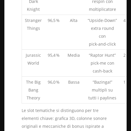
Dark
respin con
Knight
moltiplicatore
Stranger
96,5 %
Alta
“Upside‑Down”
4 50
Things
extra round
con
pick‑and‑click
Jurassic
95,4 %
Media
“Raptor Hunt”
2 80
World
pick‑me con
cash‑back
The Big
96,0 %
Bassa
“Bazinga!”
1 50
Bang
multipli su
Theory
tutti i paylines
Le slot tematiche si distinguono per tre
elementi chiave: grafica 3D, colonne sonore
originali e meccaniche di bonus ispirate a