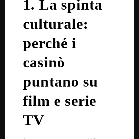
1. La spinta
culturale:
perché i
casinò
puntano su
film e serie
TV