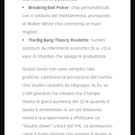
Breaking Bad Poker
: chip personalizzati
con il simbolo del metilammina, animazioni
di Walter White che commenta le mani
migliori.
The Big Bang Theory Roulette
: numeri
sostituiti da riferimenti scientifici (π, e, √2) e
voce di Sheldon che spiega le probabilità.
Questi tavoli non sono semplici skin
grafiche; cambiano la percezione del rischio.
Uno studio condotto da Httpsepic Xs.Eu su
2 500 giocatori ha rilevato che il tempo
medio di gioco aumenta del 22 % quando il
tavolo è ambientato in un set televisivo,
mentre la propensione a effettuare un
“double down” cresce del 9 %. Le animazioni,
come il fumo digitale che avvolge il dealer in