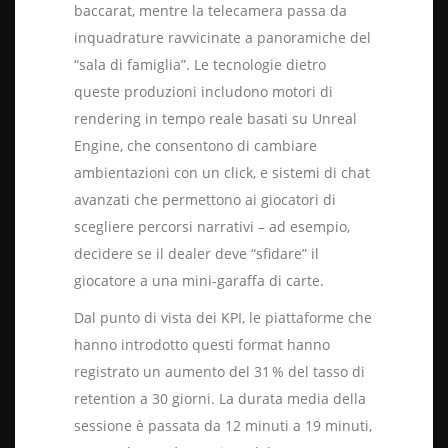
baccarat, mentre la telecamera passa da
inquadrature ravvicinate a panoramiche del
“sala di famiglia”. Le tecnologie dietro
queste produzioni includono motori di
rendering in tempo reale basati su Unreal
Engine, che consentono di cambiare
ambientazioni con un click, e sistemi di chat
avanzati che permettono ai giocatori di
scegliere percorsi narrativi – ad esempio,
decidere se il dealer deve “sfidare” il
giocatore a una mini‑garaffa di carte.
Dal punto di vista dei KPI, le piattaforme che
hanno introdotto questi format hanno
registrato un aumento del 31 % del tasso di
retention a 30 giorni. La durata media della
sessione è passata da 12 minuti a 19 minuti,