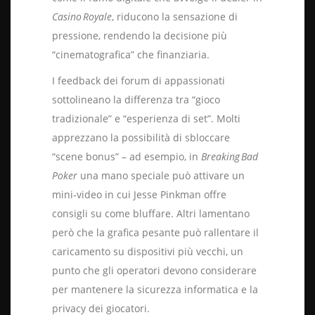
Casino Royale
, riducono la sensazione di
pressione, rendendo la decisione più
“cinematografica” che finanziaria.
I feedback dei forum di appassionati
sottolineano la differenza tra “gioco
tradizionale” e “esperienza di set”. Molti
apprezzano la possibilità di sbloccare
“scene bonus” – ad esempio, in
Breaking Bad
Poker
una mano speciale può attivare un
mini‑video in cui Jesse Pinkman offre
consigli su come bluffare. Altri lamentano
però che la grafica pesante può rallentare il
caricamento su dispositivi più vecchi, un
punto che gli operatori devono considerare
per mantenere la sicurezza informatica e la
privacy dei giocatori.