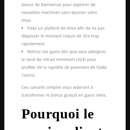
bonus de bienvenue pour explorer de
nouvelles machines sans épuiser votre
mise.
Fixez un plafond de mise afin de ne pas
dépasser le montant requis de 30 x trop
rapidement.
Retirez vos gains dès que vous atteignez
le seuil de retrait minimum (20 €) pour
profiter de la rapidité de paiement de Stake
Casino.
Ces conseils simples vous aideront à
transformer le bonus gratuit en gains réels.
Pourquoi le