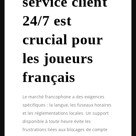
service client
24/7 est
crucial pour
les joueurs
français
Le marché francophone a des exigences
spécifiques : la langue, les fuseaux horaires
et les réglementations locales. Un support
disponible à toute heure évite les
frustrations liées aux blocages de compte