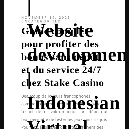
|
NOVEMBER 19, 2025
UNCATEGORIZED
Website
Guide complet
pour profiter des
developmen
bonus sans dépôt
et du service 24/7
|
chez Stake Casino
Indonesian
Beaucoup de joueurs francophones
commencent leur aventure en ligne avec
l’espoir de recevoir un bonus sans dépôt qui
leur permette de tester les jeux sans risque.
Virtual
Pourtant, la plupart des sites affichent des