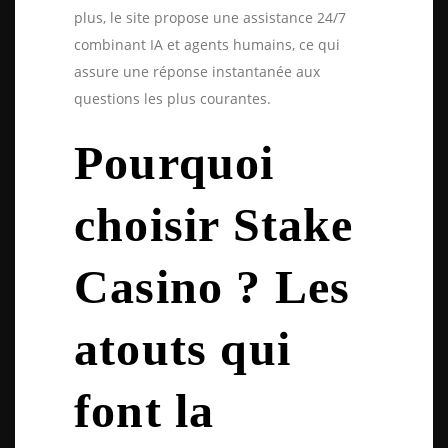
plus, le site propose une assistance 24/7
combinant IA et agents humains, ce qui
assure une réponse instantanée aux
questions les plus courantes.
Pourquoi
choisir Stake
Casino ? Les
atouts qui
font la