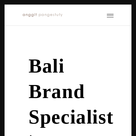
Bali
Brand
Specialist