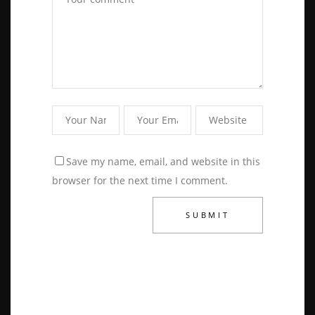
Save my name, email, and website in this
browser for the next time I comment.