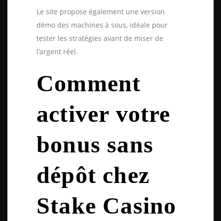
Le site propose également une version
démo des machines à sous, idéale pour
tester les stratégies avant de miser de
l’argent réel.
Comment
activer votre
bonus sans
dépôt chez
Stake Casino