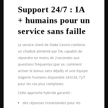
Support 24/7 : IA
+ humains pour un
service sans faille
Le service client de Stake Casino combine
un chatbot alimenté par l’IA, capable de
répondre en moins de 2 secondes aux
questions fréquentes (par ex. comment
activer le bonus sans dépôt), et une équipe
d’agents humains disponible 24 h/24, 7 j/7
pour les cas plus complexes.
Cette approche hybride garantit :
des réponses instantanées pour les