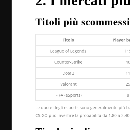
2. I mercati più
Titoli più scommessi
Titolo
Player b
League of Legends
11
Counter‑Strike
4
Dota 2
1
Valorant
2
FIFA (eSports)
8
Le quote degli esports sono generalmente più basse
CS:GO può invertire la probabilità da 1.80 a 2.40