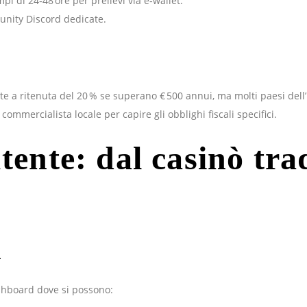
pi di 24‑48 ore per prelievi via e‑wallet.
nity Discord dedicate.
ette a ritenuta del 20 % se superano € 500 annui, ma molti paesi del
mmercialista locale per capire gli obblighi fiscali specifici.
tente: dal casinò tra
a
shboard dove si possono: