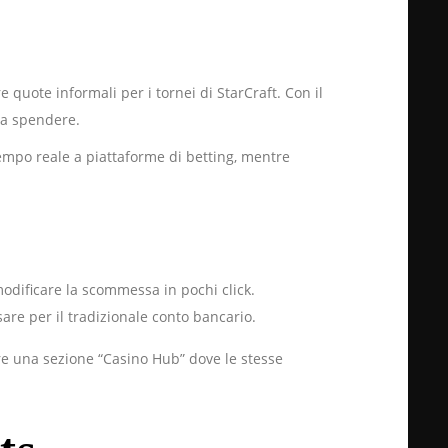
uote informali per i tornei di StarCraft. Con il
 a spendere.
empo reale a piattaforme di betting, mentre
modificare la scommessa in pochi click.
are per il tradizionale conto bancario.
re una sezione “Casino Hub” dove le stesse