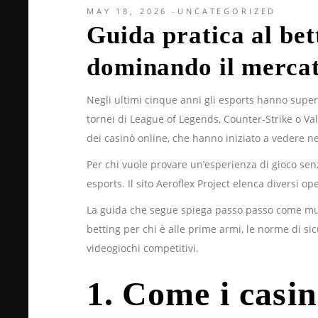
MAY 18, 2026
UNCATEGORIZED
Guida pratica al bet
dominando il merca
Negli ultimi cinque anni gli esports hanno super
tornei di League of Legends, Counter‑Strike o Valo
dei casinò online, che hanno iniziato a vedere neg
Per chi vuole provare un’esperienza di gioco sen
esports. Il sito Aeroflex Project elenca diversi 
La guida che segue spiega passo passo come muove
betting per chi è alle prime armi, le norme di sicu
videogiochi competitivi.
1. Come i casin