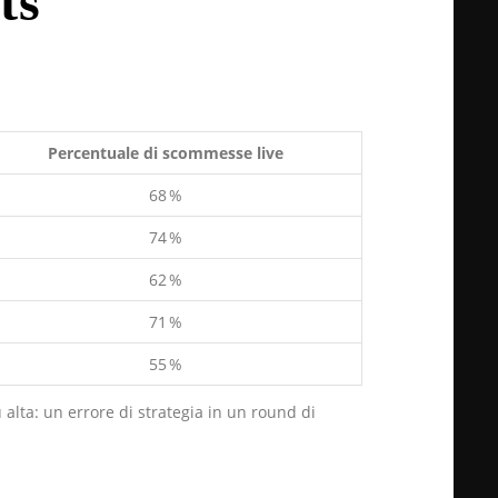
ts
Percentuale di scommesse live
68 %
74 %
62 %
71 %
55 %
 alta: un errore di strategia in un round di