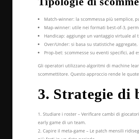
Tipologie di scomme
Match‑winner: la scommessa più semplice, pun
Map‑winner: utile nei formati best‑of‑3, per
Handicap: aggiunge un vantaggio virtuale al
Over/Under: si basa su statistiche aggregate,
Prop‑bet: scommesse su eventi specifici, ad es
Gli operatori utilizzano algoritmi di machine learn
scommettitore. Questo approccio rende le quote 
3. Strategie di
Studiare i roster – Verificare cambi di giocat
early game di un team.
Capire il meta‑game – Le patch mensili ridiseg