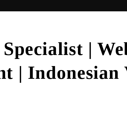
Specialist | We
t | Indonesian 