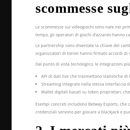
scommesse sugl
Le scommesse sui videogiochi sono nate nei primi
tempo, gli operatori di giochi d’azzardo hanno c
Le partnership sono diventate la chiave del cam
organizzatori di tornei hanno firmato accordi di
Dal punto di vista tecnologico, le integrazioni pi
API di dati live che trasmettono statistiche di
Streaming integrato nella stessa interfaccia d
Wallet digitali basati su token proprietari, c
Esempi concreti includono Betway Esports, che c
credenziali servono per giocare a blackjack e pu