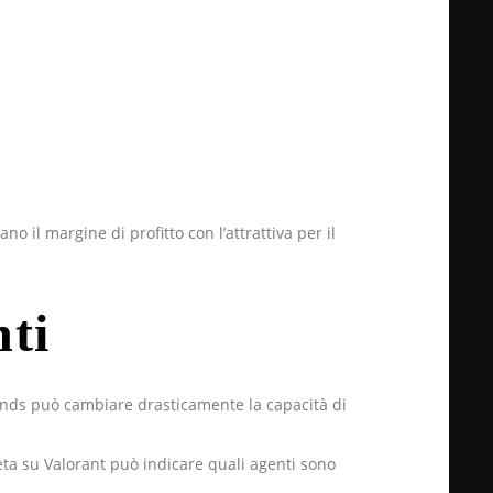
no il margine di profitto con l’attrattiva per il
nti
egends può cambiare drasticamente la capacità di
meta su Valorant può indicare quali agenti sono