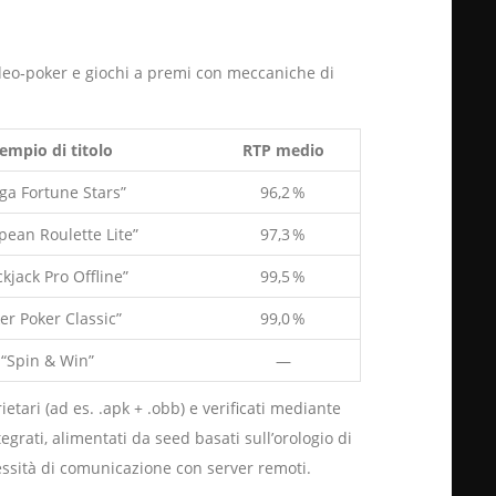
video‑poker e giochi a premi con meccaniche di
empio di titolo
RTP medio
ga Fortune Stars”
96,2 %
pean Roulette Lite”
97,3 %
ckjack Pro Offline”
99,5 %
ker Poker Classic”
99,0 %
“Spin & Win”
—
tari (ad es. .apk + .obb) e verificati mediante
egrati, alimentati da seed basati sull’orologio di
cessità di comunicazione con server remoti.