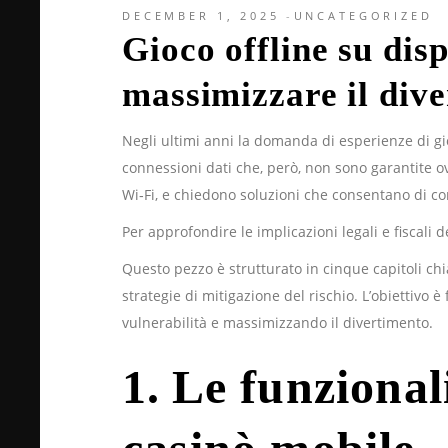
DECEMBER 1, 2025
UNCATEGORIZED
Gioco offline su disp
massimizzare il div
Negli ultimi anni la domanda di esperienze di g
connessioni dati che, però, non sono garantite ov
Wi‑Fi, e chiedono soluzioni che consentano di c
Per approfondire le implicazioni legali e fiscali d
Questo pezzo è strutturato in cinque capitoli chiav
strategie di mitigazione del rischio. L’obiettivo
vulnerabilità e massimizzando il divertimento.
1. Le funzionali