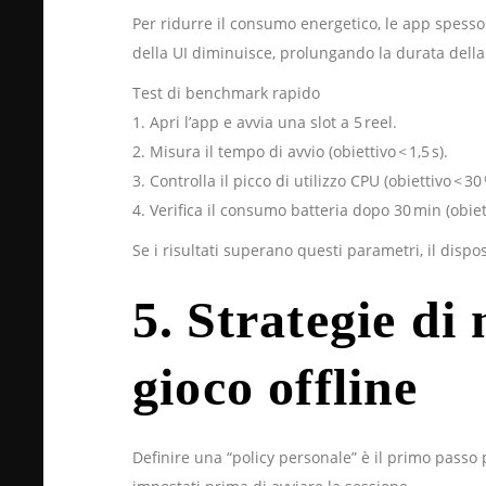
Per ridurre il consumo energetico, le app spesso
della UI diminuisce, prolungando la durata della 
Test di benchmark rapido
1. Apri l’app e avvia una slot a 5 reel.
2. Misura il tempo di avvio (obiettivo < 1,5 s).
3. Controlla il picco di utilizzo CPU (obiettivo < 30 
4. Verifica il consumo batteria dopo 30 min (obiett
Se i risultati superano questi parametri, il dispo
5. Strategie di 
gioco offline
Definire una “policy personale” è il primo passo p