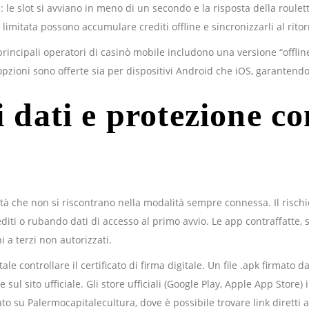
te: le slot si avviano in meno di un secondo e la risposta della roul
a limitata possono accumulare crediti offline e sincronizzarli al rito
principali operatori di casinò mobile includono una versione “offline
pzioni sono offerte sia per dispositivi Android che iOS, garanten
i dati e protezione co
lità che non si riscontrano nella modalità sempre connessa. Il ris
iti o rubando dati di accesso al primo avvio. Le app contraffatte, s
a terzi non autorizzati.
tale controllare il certificato di firma digitale. Un file .apk firmato
sul sito ufficiale. Gli store ufficiali (Google Play, Apple App Store)
o su Palermocapitalecultura, dove è possibile trovare link diretti all