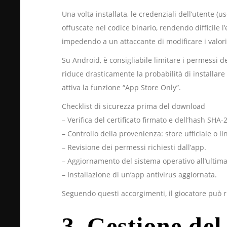
Una volta installata, le credenziali dell’utente 
offuscate nel codice binario, rendendo difficile 
impedendo a un attaccante di modificare i valori 
Su Android, è consigliabile limitare i permessi 
riduce drasticamente la probabilità di installare
attiva la funzione “App Store Only”.
Checklist di sicurezza prima del download
– Verifica del certificato firmato e dell’hash SHA‑
– Controllo della provenienza: store ufficiale o l
– Revisione dei permessi richiesti dall’app.
– Aggiornamento del sistema operativo all’ultima
– Installazione di un’app antivirus aggiornata.
Seguendo questi accorgimenti, il giocatore può rid
3. Gestione del