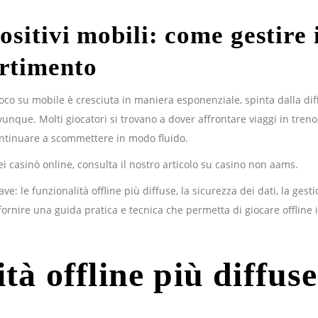
ositivi mobili: come gestire i
ertimento
ioco su mobile è cresciuta in maniera esponenziale, spinta dalla d
unque. Molti giocatori si trovano a dover affrontare viaggi in tren
ontinuare a scommettere in modo fluido.
ei casinò online, consulta il nostro articolo su
casino non aams
.
e: le funzionalità offline più diffuse, la sicurezza dei dati, la gesti
 è fornire una guida pratica e tecnica che permetta di giocare offli
tà offline più diffuse