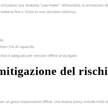
 includono una modalità “Low‑Power”. Attivandola, le animazioni del
batteria fino a 10 ore in una sessione continua.
%).
ivo ≈ 5 % di capacità).
sitivo è adeguato per sessioni offline prolungate.
mitigazione del rischi
er un gioco responsabile offline. Una buona policy include limiti di 