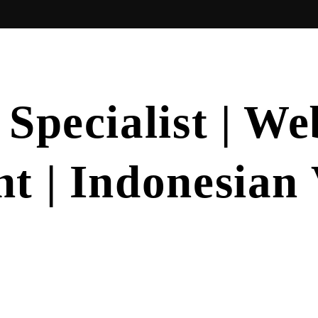
Specialist | We
t | Indonesian 