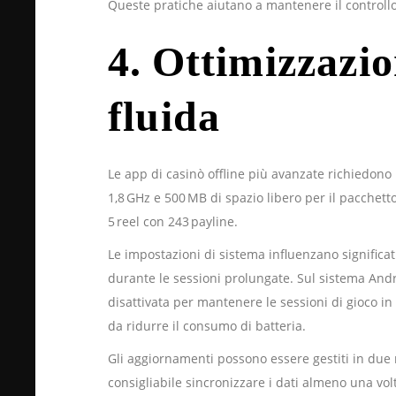
Queste pratiche aiutano a mantenere il controll
4. Ottimizzazio
fluida
Le app di casinò offline più avanzate richiedon
1,8 GHz e 500 MB di spazio libero per il pacchett
5 reel con 243 payline.
Le impostazioni di sistema influenzano significat
durante le sessioni prolungate. Sul sistema Androi
disattivata per mantenere le sessioni di gioco i
da ridurre il consumo di batteria.
Gli aggiornamenti possono essere gestiti in due m
consigliabile sincronizzare i dati almeno una volt