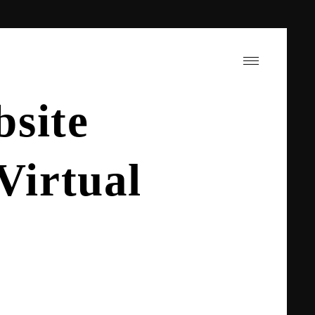
bsite
Virtual