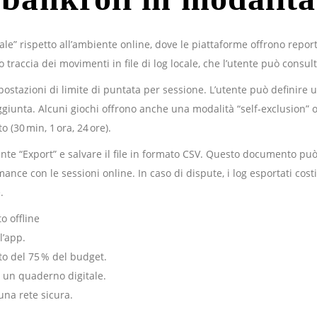
uale” rispetto all’ambiente online, dove le piattaforme offrono repo
o traccia dei movimenti in file di log locale, che l’utente può consul
ostazioni di limite di puntata per sessione. L’utente può definire u
ggiunta. Alcuni giochi offrono anche una modalità “self‑exclusion” 
(30 min, 1 ora, 24 ore).
sante “Export” e salvare il file in formato CSV. Questo documento pu
nce con le sessioni online. In caso di dispute, i log esportati costi
.
to offline
l’app.
to del 75 % del budget.
n un quaderno digitale.
una rete sicura.