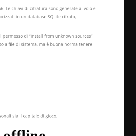
6. Le chiavi di cifratura sono generate al volo e
orizzati in un database SQLite cifrato,
 il permesso di “Install from unknown sources”
sso a file di sistema, ma è buona norma tenere
nali sia il capitale di gioco.
 offline