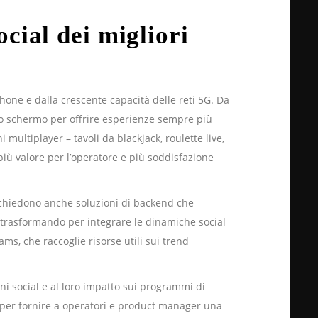
ocial dei migliori
hone e dalla crescente capacità delle reti 5G. Da
olo schermo per offrire esperienze sempre più
i multiplayer – tavoli da blackjack, roulette live,
più valore per l’operatore e più soddisfazione
ichiedono anche soluzioni di backend che
o trasformando per integrare le dinamiche social
aams
, che raccoglie risorse utili sui trend
oni social e al loro impatto sui programmi di
ci, per fornire a operatori e product manager una