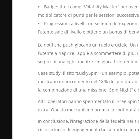
Badge: titoli come “Volatility Master” per ave
moltiplicatore di punti per le sessioni successive
Progressioni a livelli: un sistema di “experie
l’utente sale di livello e ottiene un bonus di be
Le notifiche push giocano un ruolo cruciale. Un 
l’utente a riaprire l’app e a scommettere di più
su giochi analoghi, mentre chi gioca frequenteme
Case study: il sito “LuckySpin” (un esempio ipoteti
mostrano un incremento del 18 % di spin durante
la combinazione di una missione “Spin Night” e d
Altri operatori hanno sperimentato il “Free Spin 
extra. Questo meccanismo premia la continuità e
In conclusione, l’integrazione della fedeltà nei
ciclo virtuoso di engagement che si traduce in m