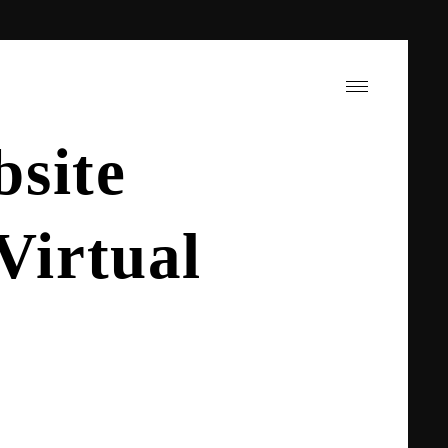
bsite
Virtual