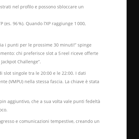
ostrati nel profilo e possono sbloccare un
TP (es. 96 %). Quando l’XP raggiunge 1 000,
a i punti per le prossime 30 minuti!” spinge
nto: chi preferisce slot a 5 reel riceve offerte
 Jackpot Challenge”.
slot singole tra le 20:00 e le 22:00. I dati
te (VMPU) nella stessa fascia. La chiave è stata
in aggiuntivo, che a sua volta vale punti fedeltà
oco.
progresso e comunicazioni tempestive, creando un