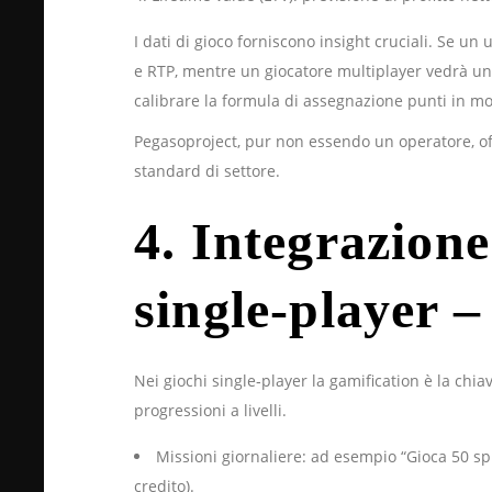
I dati di gioco forniscono insight cruciali. Se un
e RTP, mentre un giocatore multiplayer vedrà una
calibrare la formula di assegnazione punti in mo
Pegasoproject, pur non essendo un operatore, off
standard di settore.
4. Integrazione
single‑player –
Nei giochi single‑player la gamification è la chi
progressioni a livelli.
Missioni giornaliere: ad esempio “Gioca 50 s
credito).