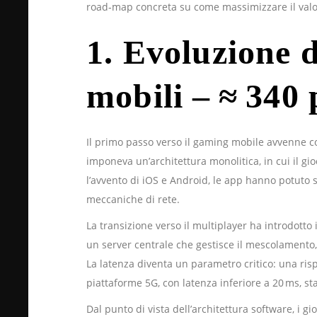
road‑map concreta su come massimizzare il valor
1. Evoluzione d
mobili – ≈ 340 
Il primo passo verso il gaming mobile avvenne con 
imponeva un’architettura monolitica, in cui il g
l’avvento di iOS e Android, le app hanno potuto 
meccaniche di rete.
La transizione verso il multiplayer ha introdotto il
un server centrale che gestisce il mescolamento, 
La latenza diventa un parametro critico: una ris
piattaforme 5G, con latenza inferiore a 20 ms, s
Dal punto di vista dell’architettura software, i g