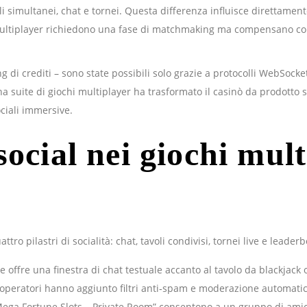
oli simultanei, chat e tornei. Questa differenza influisce direttamen
multiplayer richiedono una fase di matchmaking ma compensano con
ing di crediti – sono state possibili solo grazie a protocolli WebSock
una suite di giochi multiplayer ha trasformato il casinò da prodotto 
ciali immersive.
ocial nei giochi mult
ro pilastri di socialità: chat, tavoli condivisi, tornei live e leader
e offre una finestra di chat testuale accanto al tavolo da blackjack 
i operatori hanno aggiunto filtri anti‑spam e moderazione automati
“Mega Fortune Slots – Private Room” consentono a un gruppo di amici