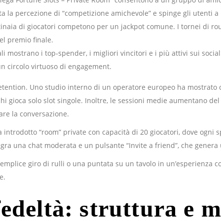
nta la percezione di “competizione amichevole” e spinge gli utenti a
ntinaia di giocatori competono per un jackpot comune. I tornei di rou
l premio finale.
i mostrano i top‑spender, i migliori vincitori e i più attivi sui socia
 un circolo virtuoso di engagement.
etention. Uno studio interno di un operatore europeo ha mostrato ch
hi gioca solo slot singole. Inoltre, le sessioni medie aumentano del
are la conversazione.
 introdotto “room” private con capacità di 20 giocatori, dove ogni spi
tegra una chat moderata e un pulsante “Invite a friend”, che genera 
emplice giro di rulli o una puntata su un tavolo in un’esperienza co
e.
edeltà: struttura e m