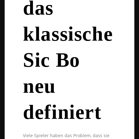
das
klassische
Sic Bo
neu
definiert
Viele Spieler haben das Problem, dass sie