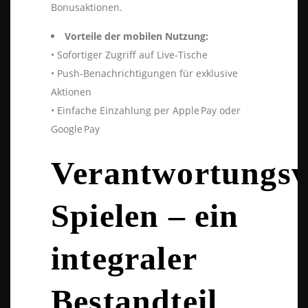
Bonusaktionen.
Vorteile der mobilen Nutzung:
• Sofortiger Zugriff auf Live‑Tische
• Push‑Benachrichtigungen für exklusive
Aktionen
• Einfache Einzahlung per Apple Pay oder
Google Pay
Verantwortungsv
Spielen – ein
integraler
Bestandteil