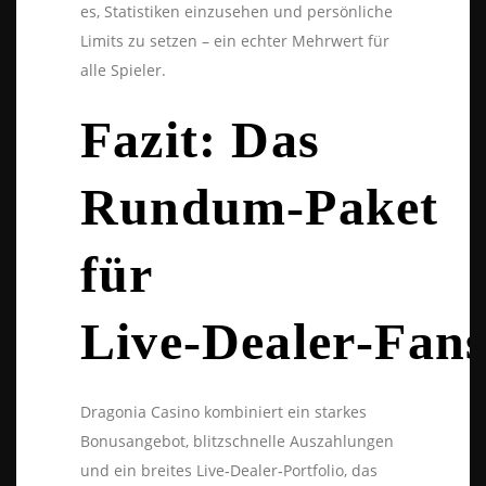
es, Statistiken einzusehen und persönliche
Limits zu setzen – ein echter Mehrwert für
alle Spieler.
Fazit: Das
Rundum‑Paket
für
Live‑Dealer‑Fan
Dragonia Casino kombiniert ein starkes
Bonusangebot, blitzschnelle Auszahlungen
und ein breites Live‑Dealer‑Portfolio, das