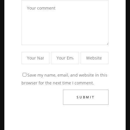
Save my name, email, and website in this
browser for the next time I comment.