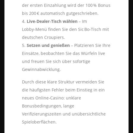
der ersten Einzahlung wird der 100 % Bonus
bis 200 € automatisch gutgeschrieben.
Live‑Dealer‑Tisch wählen
– Im
Lobby‑Menü finden Sie den Sic Bo‑Tisch mit
deutschen Croupiers.
Setzen und genießen
– Platzieren Sie Ihre
Einsätze, beobachten Sie das Würfeln live
und freuen Sie sich über sofortige
Gewinnabwicklung.
Durch diese klare Struktur vermeiden Sie
die häufigsten Fehler beim Einstieg in ein
neues Online‑Casino: unklare
Bonusbedingungen, lange
Verifizierungszeiten und unübersichtliche
Spieloberflächen.