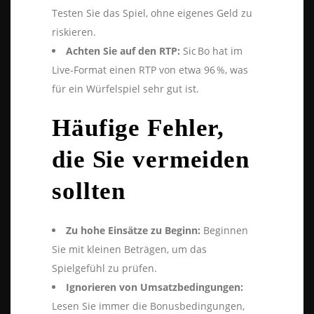
Testen Sie das Spiel, ohne eigenes Geld zu
riskieren.
Achten Sie auf den RTP:
Sic Bo hat im
Live‑Format einen RTP von etwa 96 %, was
für ein Würfelspiel sehr gut ist.
Häufige Fehler,
die Sie vermeiden
sollten
Zu hohe Einsätze zu Beginn:
Beginnen
Sie mit kleinen Beträgen, um das
Spielgefühl zu prüfen.
Ignorieren von Umsatzbedingungen:
Lesen Sie immer die Bonusbedingungen,