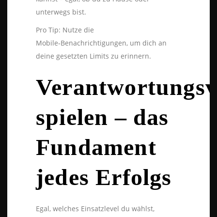
unterwegs bist.
Pro Tip: Nutze die
Mobile‑Benachrichtigungen, um dich an
deine gesetzten Limits zu erinnern.
Verantwortungsv
spielen – das
Fundament
jedes Erfolgs
Egal, welches Einsatzlevel du wählst,