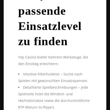
passende
Einsatzlevel
zu finden
Yep Casino bietet mehrere Werkzeuge, die
den Einstieg erleichtern:
Intuitive Filterfunktion – Suche nach
Spielen mit gewünschten Einsatzspannen.
Detaillierte Spielbeschreibungen – Jede
Spielseite listet die Mindest‑ und
Höchsteinsätze sowie die durchschnittliche
RTP (Return to Player).