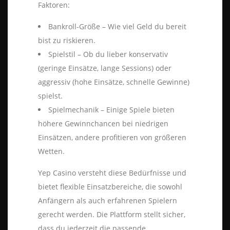
Faktoren:
Bankroll‑Größe – Wie viel Geld du bereit
bist zu riskieren.
Spielstil – Ob du lieber konservativ
(geringe Einsätze, lange Sessions) oder
aggressiv (hohe Einsätze, schnelle Gewinne)
spielst.
Spielmechanik – Einige Spiele bieten
höhere Gewinnchancen bei niedrigen
Einsätzen, andere profitieren von größeren
Wetten.
Yep Casino versteht diese Bedürfnisse und
bietet flexible Einsatzbereiche, die sowohl
Anfängern als auch erfahrenen Spielern
gerecht werden. Die Plattform stellt sicher,
dass du jederzeit die passende