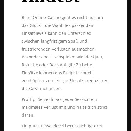
Beim Online‑Casino geht es nicht nur um
das Glück – die Wahl des passenden
Einsatzlevels kann den Unterschied
zwischen langfristigem Spaß und
frustrierenden Verlusten ausmachen.
Besonders bei Tischspielen wie Blackjack,
Roulette oder Baccarat gilt: Zu hohe
Einsätze können das Budget schnell
erschöpfen, zu niedrige Einsätze reduzieren
die Gewinnchancen.
Pro Tip: Setze dir vor jeder Session ein
maximales Verlustlimit und halte dich strikt
daran.
Ein gutes Einsatzlevel berücksichtigt drei