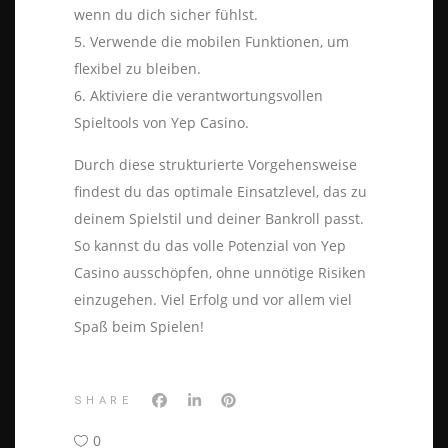
wenn du dich sicher fühlst.
Verwende die mobilen Funktionen, um
flexibel zu bleiben.
Aktiviere die verantwortungsvollen
Spieltools von Yep Casino.
Durch diese strukturierte Vorgehensweise
findest du das optimale Einsatzlevel, das zu
deinem Spielstil und deiner Bankroll passt.
So kannst du das volle Potenzial von Yep
Casino ausschöpfen, ohne unnötige Risiken
einzugehen. Viel Erfolg und vor allem viel
Spaß beim Spielen!
SHARE
0