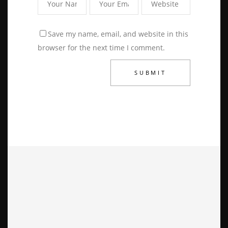
Save my name, email, and website in this
browser for the next time I comment.