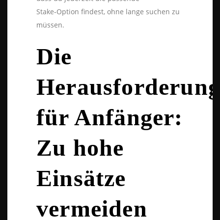
Stake‑Option findest, ohne lange suchen zu
müssen.
Die
Herausforderun
für Anfänger:
Zu hohe
Einsätze
vermeiden