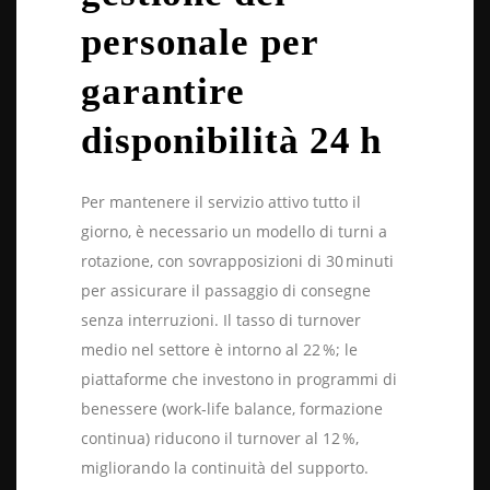
personale per
garantire
disponibilità 24 h
Per mantenere il servizio attivo tutto il
giorno, è necessario un modello di turni a
rotazione, con sovrapposizioni di 30 minuti
per assicurare il passaggio di consegne
senza interruzioni. Il tasso di turnover
medio nel settore è intorno al 22 %; le
piattaforme che investono in programmi di
benessere (work‑life balance, formazione
continua) riducono il turnover al 12 %,
migliorando la continuità del supporto.