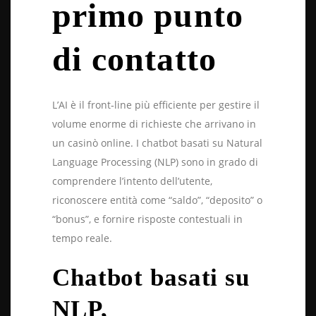
primo punto
di contatto
L’AI è il front‑line più efficiente per gestire il
volume enorme di richieste che arrivano in
un casinò online. I chatbot basati su Natural
Language Processing (NLP) sono in grado di
comprendere l’intento dell’utente,
riconoscere entità come “saldo”, “deposito” o
“bonus”, e fornire risposte contestuali in
tempo reale.
Chatbot basati su
NLP,