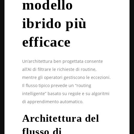
modello
ibrido più
efficace
Un’architettura ben progettata consente
all’AI di filtrare le richieste di routine,
mentre gli operatori gestiscono le eccezioni.
Il flusso tipico prevede un “routing
intelligente” basato su regole e su algoritmi
di apprendimento automatico.
Architettura del
flusso di