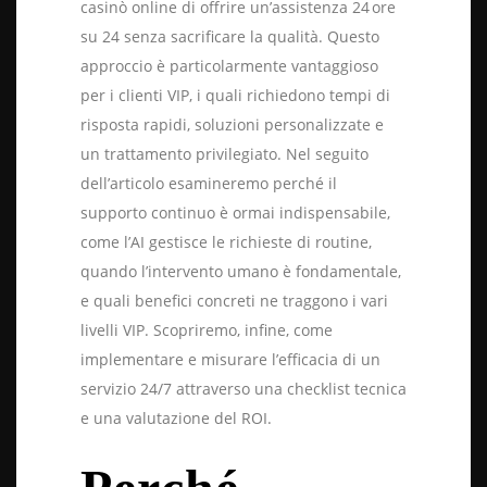
casinò online di offrire un’assistenza 24 ore
su 24 senza sacrificare la qualità. Questo
approccio è particolarmente vantaggioso
per i clienti VIP, i quali richiedono tempi di
risposta rapidi, soluzioni personalizzate e
un trattamento privilegiato. Nel seguito
dell’articolo esamineremo perché il
supporto continuo è ormai indispensabile,
come l’AI gestisce le richieste di routine,
quando l’intervento umano è fondamentale,
e quali benefici concreti ne traggono i vari
livelli VIP. Scopriremo, infine, come
implementare e misurare l’efficacia di un
servizio 24/7 attraverso una checklist tecnica
e una valutazione del ROI.