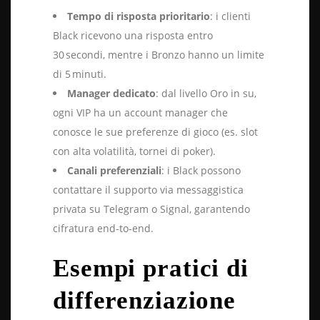
Tempo di risposta prioritario
: i clienti
Black ricevono una risposta entro
30 secondi, mentre i Bronzo hanno un limite
di 5 minuti.
Manager dedicato
: dal livello Oro in su,
ogni VIP ha un account manager che
conosce le sue preferenze di gioco (es. slot
con alta volatilità, tornei di poker).
Canali preferenziali
: i Black possono
contattare il supporto via messaggistica
privata su Telegram o Signal, garantendo
cifratura end‑to‑end.
Esempi pratici di
differenziazione