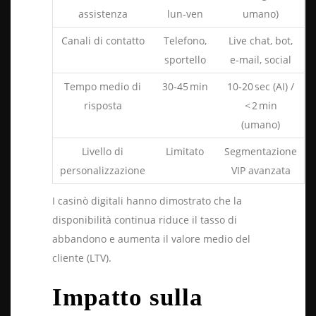
assistenza
lun‑ven
umano)
Canali di contatto
Telefono,
Live chat, bot,
sportello
e‑mail, social
Tempo medio di
30‑45 min
10‑20 sec (AI) /
risposta
< 2 min
(umano)
Livello di
Limitato
Segmentazione
personalizzazione
VIP avanzata
I casinò digitali hanno dimostrato che la
disponibilità continua riduce il tasso di
abbandono e aumenta il valore medio del
cliente (LTV).
Impatto sulla