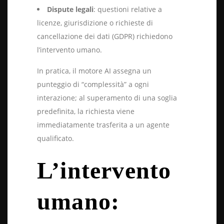
Dispute legali
: questioni relative a
licenze, giurisdizione o richieste di
cancellazione dei dati (GDPR) richiedono
l’intervento umano.
In pratica, il motore AI assegna un
punteggio di “complessità” a ogni
interazione; al superamento di una soglia
predefinita, la richiesta viene
immediatamente trasferita a un agente
qualificato.
L’intervento
umano: