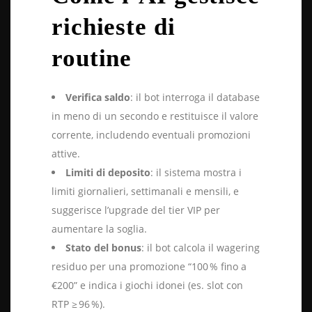
richieste di
routine
Verifica saldo
: il bot interroga il database
in meno di un secondo e restituisce il valore
corrente, includendo eventuali promozioni
attive.
Limiti di deposito
: il sistema mostra i
limiti giornalieri, settimanali e mensili, e
suggerisce l’upgrade del tier VIP per
aumentare la soglia.
Stato del bonus
: il bot calcola il wagering
residuo per una promozione “100 % fino a
€200” e indica i giochi idonei (es. slot con
RTP ≥ 96 %).