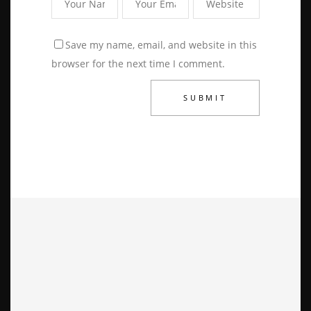
Save my name, email, and website in this
browser for the next time I comment.