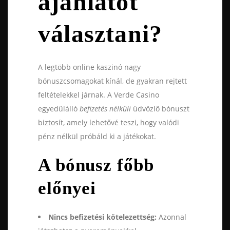
ajánlatot
választani?
A legtöbb online kaszinó nagy
bónuszcsomagokat kínál, de gyakran rejtett
feltételekkel járnak. A Verde Casino
egyedülálló
befizetés nélküli
üdvözlő bónuszt
biztosít, amely lehetővé teszi, hogy valódi
pénz nélkül próbáld ki a játékokat.
A bónusz főbb
előnyei
Nincs befizetési kötelezettség:
Azonnal