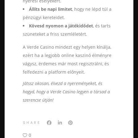
nyerési esélyekért.
Állíts be napi limitet
, hogy ne lépd túl a
pénzügyi kereteidet.
Kövesd nyomon a játékidődet
, és tarts
szüneteket a friss szemléletért.
A Verde Casino mindezt egy helyen kínálja,
ezért ha a legjobb online kaszinó élményre
vágysz, érdemes már most regisztrálni, és
felfedezni a platform előnyeit.
Játssz okosan, élvezd a nyereményeket, és
hagyd, hogy a Verde Casino legyen a társad a
szerencse útján!
SHARE
0