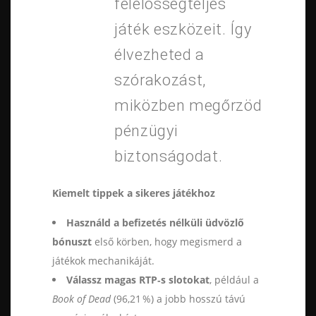
felelősségteljes
játék eszközeit. Így
élvezheted a
szórakozást,
miközben megőrzöd
pénzügyi
biztonságodat.
Kiemelt tippek a sikeres játékhoz
Használd a befizetés nélküli üdvözlő
bónuszt
első körben, hogy megismerd a
játékok mechanikáját.
Válassz magas RTP‑s slotokat
, például a
Book of Dead
(96,21 %) a jobb hosszú távú