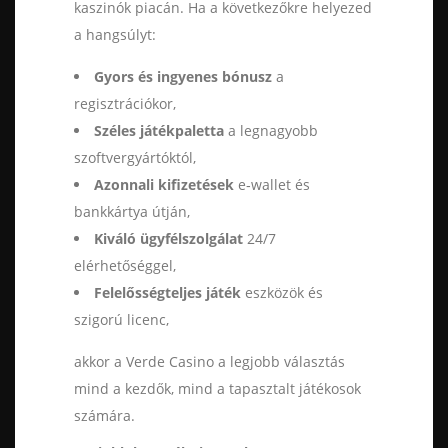
kaszinók piacán. Ha a következőkre helyezed
a hangsúlyt:
Gyors és ingyenes bónusz
a
regisztrációkor,
Széles játékpaletta
a legnagyobb
szoftvergyártóktól,
Azonnali kifizetések
e‑wallet és
bankkártya útján,
Kiváló ügyfélszolgálat
24/7
elérhetőséggel,
Felelősségteljes játék
eszközök és
szigorú licenc,
akkor a Verde Casino a legjobb választás
mind a kezdők, mind a tapasztalt játékosok
számára.