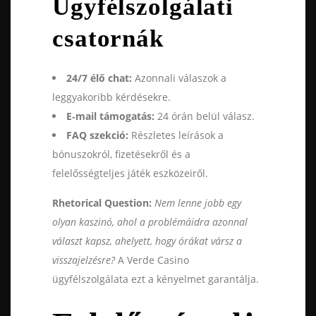
Ügyfélszolgálati
csatornák
24/7 élő chat:
Azonnali válaszok a
leggyakoribb kérdésekre.
E‑mail támogatás:
24 órán belül válasz.
FAQ szekció:
Részletes leírások a
bónuszokról, fizetésekről és a
felelősségteljes játék eszközeiről.
Rhetorical Question:
Nem lenne jobb egy
olyan kaszinó, ahol a problémáidra azonnal
választ kapsz, ahelyett, hogy órákat vársz a
visszajelzésre?
A Verde Casino
ügyfélszolgálata ezt a kényelmet garantálja.