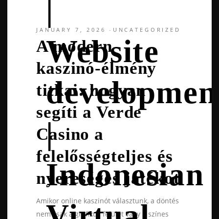
|
JANUARY 7, 2026
UNCATEGORIZED
Website
A modern
kaszinó‑élmény
developmen
titkai: hogyan
segíti a Verde
|
Casino a
felelősségteljes és
Indonesian
nyereséges játékot
Amikor online kaszinót választunk, a döntés
Virtual
nem csak a grafikus felület vagy a színes