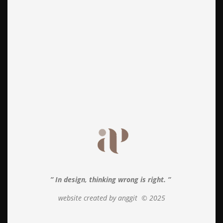
” In design, thinking wrong is right. ”
website created by anggit
© 2025