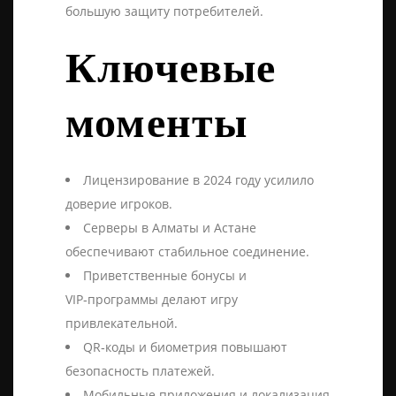
большую защиту потребителей.
Ключевые
моменты
Лицензирование в 2024 году усилило
доверие игроков.
Серверы в Алматы и Астане
обеспечивают стабильное соединение.
Приветственные бонусы и
VIP‑программы делают игру
привлекательной.
QR‑коды и биометрия повышают
безопасность платежей.
Мобильные приложения и локализация