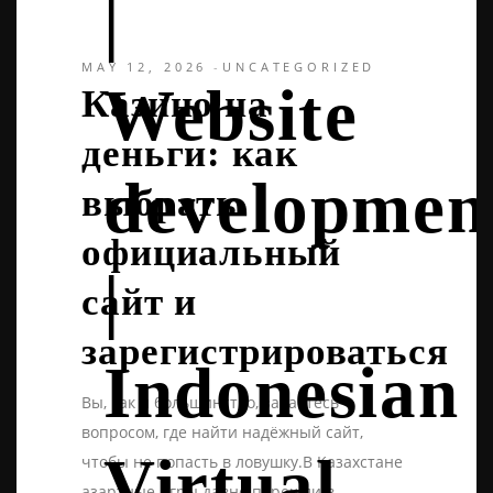
|
MAY 12, 2026
UNCATEGORIZED
Website
Казино на
деньги: как
developmen
выбрать
официальный
|
сайт и
зарегистрироваться
Indonesian
Вы, как и большинство, задаетесь
вопросом, где найти надёжный сайт,
Virtual
чтобы не попасть в ловушку.В Казахстане
азартные игры давно перешли в