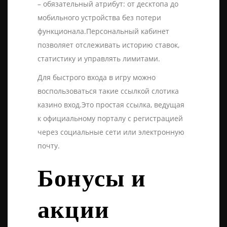
– обязательный атрибут: от десктопа до
мобильного устройства без потери
функционала.Персональный кабинет
позволяет отслеживать историю ставок,
статистику и управлять лимитами.
Для быстрого входа в игру можно
воспользоваться
такие
ссылкой
слотика
казино вход
.Это простая ссылка, ведущая
к официальному порталу с регистрацией
через социальные сети или электронную
почту.
Бонусы и
акции