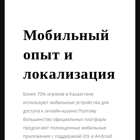
Мобильный
опыт и
локализация
Более 70% игроков в Казахстане
используют мобильные устройства для
доступа к онлайн‑казино.Поэтому
большинство официальных платформ
предлагают полноценные мобильные
приложения с поддержкой iOS и Android.